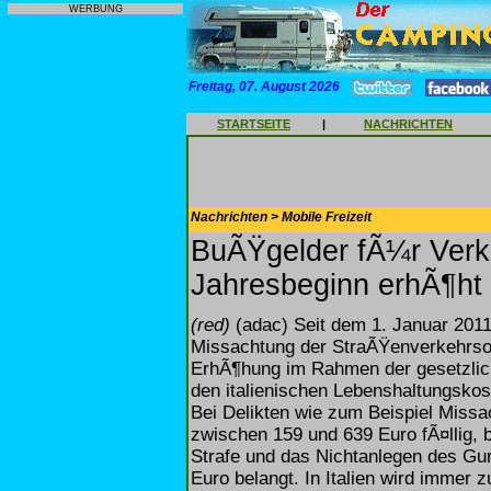
WERBUNG
Freitag, 07. August 2026
STARTSEITE
|
NACHRICHTEN
Nachrichten > Mobile Freizeit
BuÃŸgelder fÃ¼r Ver
Jahresbeginn erhÃ¶ht
(red)
(adac) Seit dem 1. Januar 2011 
Missachtung der StraÃŸenverkehrsor
ErhÃ¶hung im Rahmen der gesetzlic
den italienischen Lebenshaltungskost
Bei Delikten wie zum Beispiel Miss
zwischen 159 und 639 Euro fÃ¤llig,
Strafe und das Nichtanlegen des Gu
Euro belangt. In Italien wird immer 