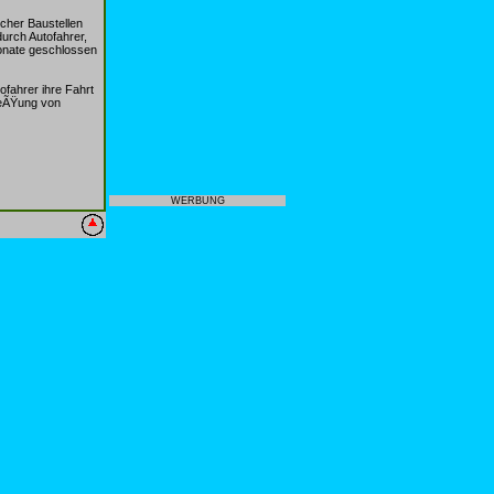
cher Baustellen
urch Autofahrer,
onate geschlossen
ofahrer ihre Fahrt
lieÃŸung von
WERBUNG