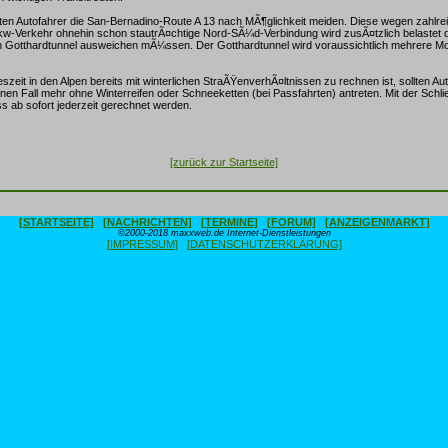
lten Autofahrer die San-Bernadino-Route A 13 nach MÃ¶glichkeit meiden. Diese wegen zahlrei
kw-Verkehr ohnehin schon stautrÃ¤chtige Nord-SÃ¼d-Verbindung wird zusÃ¤tzlich belastet d
n Gotthardtunnel ausweichen mÃ¼ssen. Der Gotthardtunnel wird voraussichtlich mehrere M
eszeit in den Alpen bereits mit winterlichen StraÃŸenverhÃ¤ltnissen zu rechnen ist, sollten Aut
einen Fall mehr ohne Winterreifen oder Schneeketten (bei Passfahrten) antreten. Mit der Sch
 ab sofort jederzeit gerechnet werden.
[zurück zur Startseite]
[STARTSEITE]
[NACHRICHTEN]
[TERMINE]
[FORUM]
[ANZEIGENMARKT]
©2000-2018 maxxweb.de Internet-Dienstleistungen
[IMPRESSUM]
[DATENSCHUTZERKLÄRUNG]