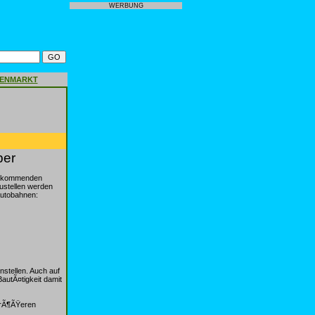
WERBUNG
GENMARKT
ber
am kommenden
ustellen werden
Autobahnen:
stellen. Auch auf
autÃ¤tigkeit damit
 grÃ¶ÃŸeren