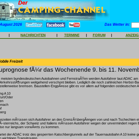
 August 2026
Das Wetter in:
|
NACHRICHTEN
|
TERMINE
|
FORUM
|
ANZEI
bile Freizeit
prognose fÃ¼r das Wochenende 9. bis 11. Novem
n meisten bundesdeutschen Autobahnen und FernstraÃŸen werden Autofahrer laut ADAC 
rkehrsstÃ¶rungen weitgehend verschont bleiben. Lediglich die noch zahlreichen Herbst-Ba
stellenweise bremsen. Baustellen-EngpÃ¤sse gibt es vor allem auf folgenden ostdeutschen 
ing A 10
furt/Oder
den
senach
f
berg
ezeiten mÃ¼ssen sich Autofahrer an den GrenzÃ¼bergÃ¤ngen von und nach Tschechien ein
–sterreichs, der Schweiz und Italiens mÃ¼ssen Autofahrer wegen der unvermindert regen B
eise nur langsam vorwÃ¤rts zu kommen.
artet der ADAC trotz des gesperrten Katschbergtunnels auf der Tauernautobahn A 10 keine
 wichtigen Transitrouten.