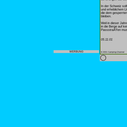
In der Schweiz sol
und erheblichem L
die dem gesperrte
bleiben.
Weil in dieser Jahr
in die Berge auf k
PassstraÃŸen muss
05.11.01
WERBUNG
© 2001 Camping-Channel