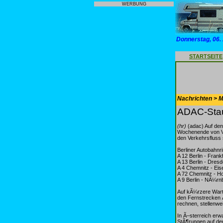
WERBUNG
Donnerstag, 06.
STARTSEITE
Nachrichten > Mo
ADAC-Stau
(hr)
(adac) Auf de
Wochenende von Ve
den Verkehrsfluss 
Berliner Autobahnr
A 12 Berlin - Frank
A 13 Berlin - Dres
A 4 Chemnitz - Ei
A 72 Chemnitz - Ho
A 9 Berlin - NÃ¼rn
Auf kÃ¼rzere Wart
den Fernstrecken Ã
rechnen, stellenw
In Ã–sterreich erw
StÃ¶rungen auf den