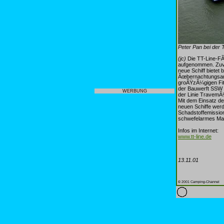
Peter Pan bei der 
(jc)
Die TT-Line-FÃ
aufgenommen. Zuvo
neue Schiff bietet
Ãœbernachtungsang
groÃŸzÃ¼gigen Fit
der Bauwerft SSW i
WERBUNG
der Linie TravemÃ¼
Mit dem Einsatz de
neuen Schiffe werd
Schadstoffemission
schwefelarmes Mari
Infos im Internet:
www.tt-line.de
13.11.01
© 2001 Camping-Channel