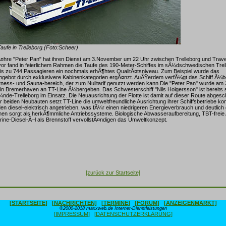
Taufe in Trelleborg.(Foto:Scheer)
¤hre "Peter Pan" hat ihren Dienst am 3.November um 22 Uhr zwischen Trelleborg und Tr
r fand in feierlichem Rahmen die Taufe des 190-Meter-Schiffes im sÃ¼dschwedischen Trell
 bis zu 744 Passagieren ein nochmals erhÃ¶htes QualitÃ¤tsniveau. Zum Beispiel wurde das
ebot durch exklusivere Kabinenkategorien ergÃ¤nzt. AuÃŸerdem verfÃ¼gt das Schiff Ã¼b
ness- und Sauna-bereich, der zum Nulltarif genutzt werden kann.Die "Peter Pan" wurde am
n Bremerhaven an TT-Line Ã¼bergeben. Das Schwesterschiff "Nils Holgersson" ist bereits se
nde-Trelleborg im Einsatz. Die Neuausrichtung der Flotte ist damit auf dieser Route abgesc
r beiden Neubauten setzt TT-Line die umweltfreundliche Ausrichtung ihrer Schiffsbetriebe kon
en diesel-elektrisch angetrieben, was fÃ¼r einen niedrigeren Energieverbrauch und deutlich
en sorgt als herkÃ¶mmliche Antriebssysteme. Biologische Abwasseraufbereitung, TBT-freie 
ne-Diesel-Ã–l als Brennstoff vervollstÃ¤ndigen das Umweltkonzept.
[zurück zur Startseite]
[STARTSEITE]
[NACHRICHTEN]
[TERMINE]
[FORUM]
[ANZEIGENMARKT]
©2000-2018 maxxweb.de Internet-Dienstleistungen
[IMPRESSUM]
[DATENSCHUTZERKLÄRUNG]