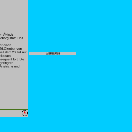
avemÃ¼nde
eborg statt. Das
er einen
 26.Oktober von
it dem 23.Juli auf
WERBUNG
hlossen.
sequent fort. Die
 geringere
Anstriche und