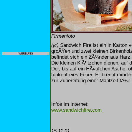
Firmenfoto
(jc)
Sandwich Fire ist ein in Karton 
groÃŸen und zwei kleinen Birkenho
WERBUNG
befindet sich ein ZÃ¼nder aus Harz.
Die kleinen KlÃ¶tzchen dienen, auf 
Der, bis auf ein HÃ¤ufchen Asche, 
funkenfreies Feuer. Er brennt mindes
zur Zubereitung einer Mahlzeit fÃ¼
Infos im Internet:
www.sandwichfire.com
15.11.01