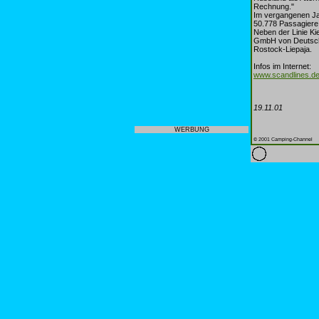
Rechnung."
Im vergangenen Jah
50.778 Passagiere,
Neben der Linie Ki
GmbH von Deutschl
Rostock-Liepaja.
Infos im Internet:
www.scandlines.d
19.11.01
WERBUNG
© 2001 Camping-Channel