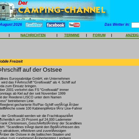
 August 2026
Das Wetter in:
|
NACHRICHTEN
|
TERMINE
|
FORUM
|
ANZEI
bile Freizeit
rschiff auf der Ostsee
ndlines Euroseabridge GmbH, ein Unternehmen
wird das FÃ¤hrschiff "Greifswald" als 4. Schiff auf
peda zum Einsatz bringen.
er 2001 verkehrt das FS "Greifswald" immer
onntags ab Kiel auf der seit November 1999
mit der Reederei LISCO unter dem Namen
ess" betriebenen Linie.
 Reederei gecharterte Ro/Pax-Schiff verfÃ¼gt Ã¼ber
tellflÃ¤che sowie 100 KabinenplÃ¤tze fÃ¼r Lkw-Fahrer
 der Greifswald werden wir die FrachtkapazitÃ¤t
Ã¶chentlich um 20 Prozent auf 24.000 Lademeter
Frank Christensen, GeschÃ¤ftsfÃ¼hrer der Scandlines
H. "Scandlines trÃ¤gt damit den BedÃ¼rfnissen des
 attraktiven, effektiven und zuverlÃ¤ssigen
¼ber die Ostsee in die baltischen Staaten und
rnative zum zunehmend Ã¼berlasteten Landweg