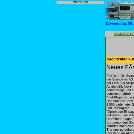
WERBUNG
Donnerstag, 06.
STARTSEITE
Nachrichten > Mo
Neues FÃ¤h
(hr)
(ots) Die Sca
der Scandlines AG, 
der Linie Kiel-Klai
Ab dem 29. Novemb
donnerstags und s
gemeinschaftlich 
"Kiel-Klaipeda-Expr
Das von der Conti
1.500 Lademeter S
und Passagiere.
"Durch den Einsatz
auf dieser Linie w
erhÃ¶hen", sagte 
Euroseabridge Gmb
Marktes nach einem
Transportangebot Ã
Russland als Alte