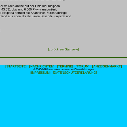
r wurden alleine auf der Linie Kiel-Klaipeda
 43.331 Lkw und 6.000 Pkw transportiert.
el-Klaipeda betreibt die Scandlines Euroseabridge
and aus ebenfalls die Linien Sassnitz-Klaipeda und
e
[zurück zur Startseite]
[STARTSEITE]
[NACHRICHTEN]
[TERMINE]
[FORUM]
[ANZEIGENMARKT]
©2000-2018 maxxweb.de Internet-Dienstleistungen
[IMPRESSUM]
[DATENSCHUTZERKLÄRUNG]