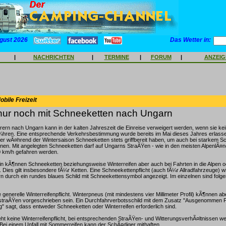
gust 2026
Das Wetter in:
|
NACHRICHTEN
|
TERMINE
|
FORUM
|
ANZEI
bile Freizeit
 nur noch mit Schneeketten nach Ungarn
rern nach Ungarn kann in der kalten Jahreszeit die Einreise verweigert werden, wenn sie k
¼hren. Eine entsprechende Verkehrsbestimmung wurde bereits im Mai dieses Jahres erlass
 wÃ¤hrend der Wintersaison Schneeketten stets griffbereit haben, um auch bei starkem Sch
nen. Mit angelegten Schneeketten darf auf Ungarns StraÃŸen - wie in den meisten AlpenlÃ¤n
50 km/h gefahren werden.
n kÃ¶nnen Schneeketten beziehungsweise Winterreifen aber auch bei Fahrten in die Alpen od
 Dies gilt insbesondere fÃ¼r Ketten. Eine Schneekettenpflicht (auch fÃ¼r Allradfahrzeuge) wir
n durch ein rundes blaues Schild mit Schneekettensymbol angezeigt. Im einzelnen sind fo
 generelle Winterreifenpflicht. Winterpneus (mit mindestens vier Millimeter Profil) kÃ¶nnen ab
straÃŸen vorgeschrieben sein. Ein Durchfahrverbotsschild mit dem Zusatz "Ausgenommen 
 sagt, dass entweder Schneeketten oder Winterreifen erforderlich sind.
ht keine Winterreifenpflicht, bei entsprechenden StraÃŸen- und WitterungsverhÃ¤ltnissen we
Bei einem Unfall mit Sommerreifen kann der SchÃ¤diger mithaften.