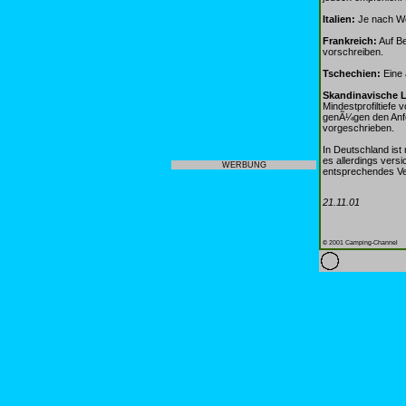
Italien:
Je nach We
Frankreich:
Auf Be
vorschreiben.
Tschechien:
Eine 
Skandinavische 
Mindestprofiltiefe
genÃ¼gen den Anfo
vorgeschrieben.
In Deutschland ist 
es allerdings ver
WERBUNG
entsprechendes Ve
21.11.01
© 2001 Camping-Channel