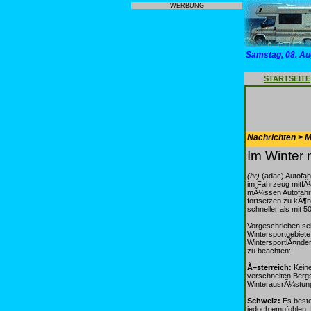
WERBUNG
Samstag, 08. Au
STARTSEITE
Nachrichten > Mo
Im Winter
(hr)
(adac) Autofah
im Fahrzeug mitfÃ
mÃ¼ssen Autofahrer
fortsetzen zu kÃ¶n
schneller als mit 
Vorgeschrieben sei
Wintersportgebiete.
WintersportlÃ¤nder
zu beachten:
Ã–sterreich:
Keine
verschneiten Berg
WinterausrÃ¼stung"
Schweiz:
Es beste
jedoch empfohlen. 