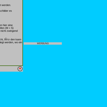
t werden.
childer es
n hier eine
ifen (M + S)
nicht zwingend
acht, fÃ¼r den kann
egt werden, wo ein
WERBUNG