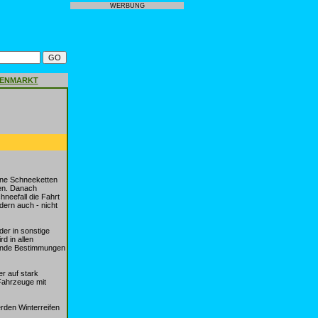
WERBUNG
GENMARKT
eine Schneeketten
en. Danach
neefall die Fahrt
dern auch - nicht
er in sonstige
d in allen
lgende Bestimmungen
er auf stark
Fahrzeuge mit
rden Winterreifen