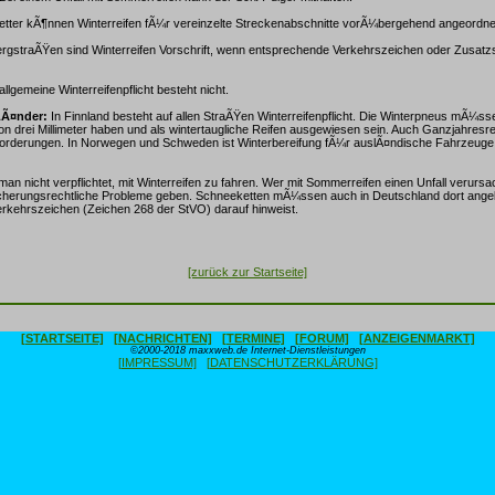
tter kÃ¶nnen Winterreifen fÃ¼r vereinzelte Streckenabschnitte vorÃ¼bergehend angeordne
rgstraÃŸen sind Winterreifen Vorschrift, wenn entsprechende Verkehrszeichen oder Zusatzs
allgemeine Winterreifenpflicht besteht nicht.
LÃ¤nder:
In Finnland besteht auf allen StraÃŸen Winterreifenpflicht. Die Winterpneus mÃ¼sse
 von drei Millimeter haben und als wintertaugliche Reifen ausgewiesen sein. Auch Ganzjahresre
rderungen. In Norwegen und Schweden ist Winterbereifung fÃ¼r auslÃ¤ndische Fahrzeuge 
man nicht verpflichtet, mit Winterreifen zu fahren. Wer mit Sommerreifen einen Unfall verurs
sicherungsrechtliche Probleme geben. Schneeketten mÃ¼ssen auch in Deutschland dort angel
rkehrszeichen (Zeichen 268 der StVO) darauf hinweist.
[zurück zur Startseite]
[STARTSEITE]
[NACHRICHTEN]
[TERMINE]
[FORUM]
[ANZEIGENMARKT]
©2000-2018 maxxweb.de Internet-Dienstleistungen
[IMPRESSUM]
[DATENSCHUTZERKLÄRUNG]