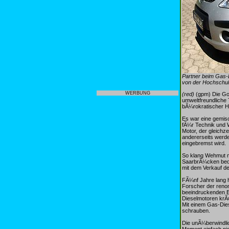
Partner beim Gas-D
von der Hochschule
WERBUNG
(red)
(gpm) Die Gol
umweltfreundliche 
bÃ¼rokratischer 
Es war eine gemisc
fÃ¼r Technik und 
Motor, der gleichz
andererseits werde
eingebremst wird.
So klang Wehmut mi
SaarbrÃ¼cken beda
mit dem Verkauf d
FÃ¼nf Jahre lang h
Forscher der reno
beeindruckenden Er
Dieselmotoren krÃ¤
Mit einem Gas-Die
schrauben.
Die unÃ¼berwindlic
Moment einfach nic