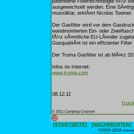
patentierte Filtertechnologie fÃ¼r s
ausgewechselt werden. Eine SÃ¤ttig
mussâ€œ, erklÃ¤rt Nicolas Toomer.
Der Gasfilter wird vor dem Gasdruckre
wandmontierten Ein- oder Zweiflasc
fÃ¼r sÃ¤mtliche EU-LÃ¤nder zugelas
GasqualitÃ¤t ist ein effizienter Filte
Der Truma Gasfilter ist ab MÃ¤rz 20
Infos im Internet:
www.truma.com
08.12.11
[zurü
© 2011 Camping-Channel
[STARTSEITE]
[NACHRICHTEN]
©2000-2018 maxxwe