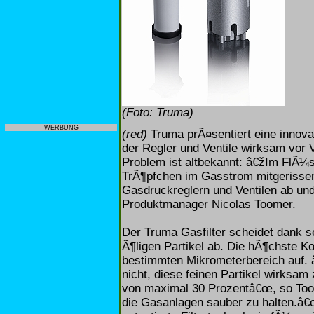
(Foto: Truma)
WERBUNG
(red)
Truma prÃ¤sentiert eine innova
der Regler und Ventile wirksam vor
Problem ist altbekannt: â€žIm FlÃ¼s
TrÃ¶pfchen im Gasstrom mitgerissen
Gasdruckreglern und Ventilen ab und
Produktmanager Nicolas Toomer.
Der Truma Gasfilter scheidet dank se
Ã¶ligen Partikel ab. Die hÃ¶chste Kon
bestimmten Mikrometerbereich auf. 
nicht, diese feinen Partikel wirksam 
von maximal 30 Prozentâ€œ, so Toom
die Gasanlagen sauber zu halten.â€