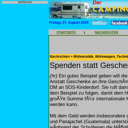
WERBUNG
Freitag, 07. August 2026
STARTSEITE
|
NACHRICHTEN
Nachrichten > Wohnmobile, Wohnwagen, Techni
Spenden statt Gesche
(hr)
Ein gutes Beispiel geben will di
Anstatt Geschenke an ihre GeschÃ¤f
DM an SOS-Kinderdorf. Sie ruft dami
dem Beispiel zu folgen, damit dem 
groÃŸe Summe fÃ¼r internationale Ki
werden kann.
Mit dem Geld werden insbesondere d
und Panajachel (Guatemala) unterst
wÃ¤hrend der Schulferien die MÃ¶gl