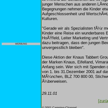
junger Menschen aus anderen LÃ¤nde
Begegnungen nehmen die Kinder etwa
Aufgeschlossenheit und WertschÃ¤
Kulturen.
"Gerade wir als Spezialisten fÃ¼r 
Kinder eine Reise ein wunderbares E
HoÃŸfeld, Leiter Marketing und Vert
dazu beitragen, dass den jungen Be
WERBUNG
unvergessllich bleiben".
Diese Aktion der Knaus Tabbert Gro
der Marken Knaus, Eifelland, Vimara,
Anfang sein. Wer sich mit Spenden d
von 1. bis 31.Dezember 2001 auf da
MÃ¼nchen, BLZ 700 800 00, Stichwo
Ã¼berweisen.
29.11.01
[zurü
© 2001 Camping-Channel