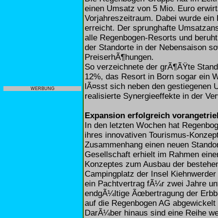
einen Umsatz von 5 Mio. Euro erwir
Vorjahreszeitraum. Dabei wurde ein 
erreicht. Der sprunghafte Umsatzan
alle Regenbogen-Resorts und beruht 
der Standorte in der Nebensaison s
PreiserhÃ¶hungen.
So verzeichnete der grÃ¶ÃŸte Stand
12%, das Resort in Born sogar ein 
lÃ¤sst sich neben den gestiegenen 
WERBUNG
realisierte Synergieeffekte in der 
Expansion erfolgreich vorangetri
In den letzten Wochen hat Regenbo
ihres innovativen Tourismus-Konzepte
Zusammenhang einen neuen Standor
Gesellschaft erhielt im Rahmen ei
Konzeptes zum Ausbau der bestehen
Campingplatz der Insel Kiehnwerder 
ein Pachtvertrag fÃ¼r zwei Jahre un
endgÃ¼ltige Ãœbertragung der Erbb
auf die Regenbogen AG abgewickelt 
DarÃ¼ber hinaus sind eine Reihe we