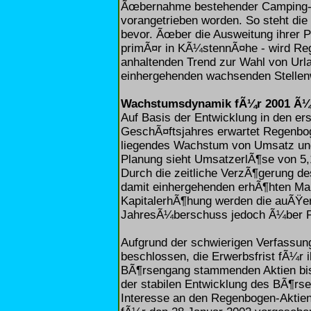
Ãœbernahme bestehender Camping-
vorangetrieben worden. So steht di
bevor. Ãœber die Ausweitung ihrer 
primÃ¤r in KÃ¼stennÃ¤he - wird Re
anhaltenden Trend zur Wahl von Url
einhergehenden wachsenden Stellenwe
Wachstumsdynamik fÃ¼r 2001 Ã¼
Auf Basis der Entwicklung in den e
GeschÃ¤ftsjahres erwartet Regenbo
liegendes Wachstum von Umsatz und 
Planung sieht UmsatzerlÃ¶se von 5,1
Durch die zeitliche VerzÃ¶gerung d
damit einhergehenden erhÃ¶hten Mar
KapitalerhÃ¶hung werden die auÃŸe
JahresÃ¼berschuss jedoch Ã¼ber Pl
Aufgrund der schwierigen Verfassung
beschlossen, die Erwerbsfrist fÃ¼r 
BÃ¶rsengang stammenden Aktien bis
der stabilen Entwicklung des BÃ¶rse
Interesse an den Regenbogen-Aktien w