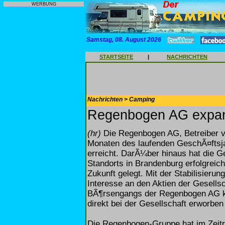
WERBUNG
Samstag, 08. August 2026
STARTSEITE
|
NACHRICHTEN
Nachrichten > Camping
Regenbogen AG expand
(hr)
Die Regenbogen AG, Betreiber v
Monaten des laufenden GeschÃ¤fts
erreicht. DarÃ¼ber hinaus hat die 
Standorts in Brandenburg erfolgreic
Zukunft gelegt. Mit der Stabilisieru
Interesse an den Aktien der Gesells
BÃ¶rsengangs der Regenbogen AG k
direkt bei der Gesellschaft erworbe
Die Regenbogen-Gruppe hat im Zeit