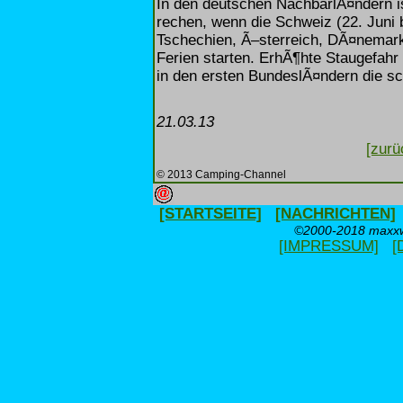
In den deutschen NachbarlÃ¤ndern 
rechen, wenn die Schweiz (22. Juni 
Tschechien, Ã–sterreich, DÃ¤nemark 
Ferien starten. ErhÃ¶hte Staugefahr 
in den ersten BundeslÃ¤ndern die sch
21.03.13
[zurü
© 2013 Camping-Channel
[STARTSEITE]
[NACHRICHTEN]
©2000-2018 maxxwe
[IMPRESSUM]
[