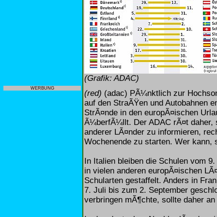
(Grafik: ADAC)
WERBUNG
(red)
(adac) PÃ¼nktlich zur Hochsomm
auf den StraÃŸen und Autobahnen e
StrÃ¤nde in den europÃ¤ischen Urlau
Ã¼berfÃ¼llt. Der ADAC rÃ¤t daher, 
anderer LÃ¤nder zu informieren, rec
Wochenende zu starten. Wer kann, so
In Italien bleiben die Schulen vom 9
in vielen anderen europÃ¤ischen LÃ
Schularten gestaffelt. Anders in Fra
7. Juli bis zum 2. September geschl
verbringen mÃ¶chte, sollte daher an