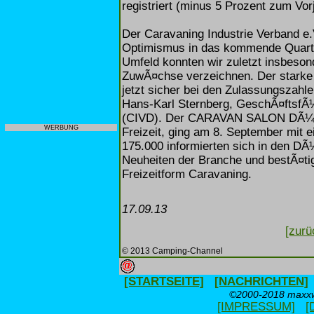
registriert (minus 5 Prozent zum Vorj
Der Caravaning Industrie Verband e.
Optimismus in das kommende Quartal
Umfeld konnten wir zuletzt insbeson
ZuwÃ¤chse verzeichnen. Der stark
jetzt sicher bei den Zulassungszah
Hans-Karl Sternberg, GeschÃ¤ftsfÃ¼
(CIVD). Der CARAVAN SALON DÃ¼sse
WERBUNG
Freizeit, ging am 8. September mit 
175.000 informierten sich in den D
Neuheiten der Branche und bestÃ¤tig
Freizeitform Caravaning.
17.09.13
[zurü
© 2013 Camping-Channel
[STARTSEITE]
[NACHRICHTEN]
©2000-2018 maxxwe
[IMPRESSUM]
[