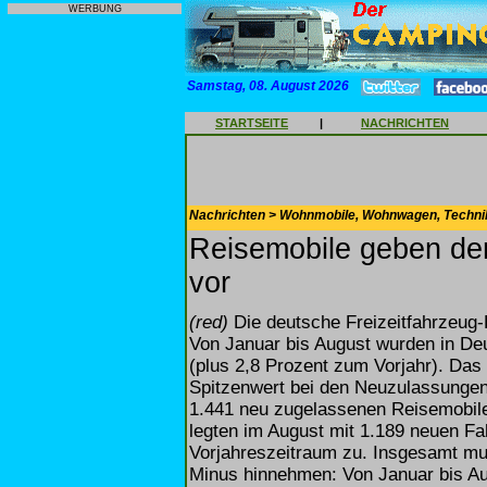
WERBUNG
Samstag, 08. August 2026
STARTSEITE
|
NACHRICHTEN
Nachrichten > Wohnmobile, Wohnwagen, Techni
Reisemobile geben de
vor
(red)
Die deutsche Freizeitfahrzeug-
Von Januar bis August wurden in De
(plus 2,8 Prozent zum Vorjahr). Das
Spitzenwert bei den Neuzulassungen.
1.441 neu zugelassenen Reisemobile
legten im August mit 1.189 neuen F
Vorjahreszeitraum zu. Insgesamt mus
Minus hinnehmen: Von Januar bis A