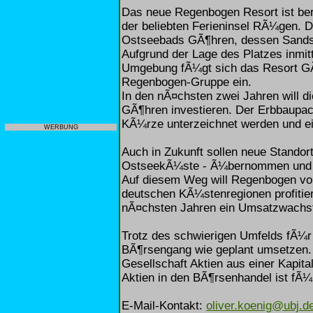
Das neue Regenbogen Resort ist bere
der beliebten Ferieninsel RÃ¼gen. D
Ostseebads GÃ¶hren, dessen Sandst
Aufgrund der Lage des Platzes inmi
Umgebung fÃ¼gt sich das Resort GÃ¶
Regenbogen-Gruppe ein.
In den nÃ¤chsten zwei Jahren will 
GÃ¶hren investieren. Der Erbbaupac
KÃ¼rze unterzeichnet werden und ei
WERBUNG
Auch in Zukunft sollen neue Standort
OstseekÃ¼ste - Ã¼bernommen und 
Auf diesem Weg will Regenbogen vo
deutschen KÃ¼stenregionen profitie
nÃ¤chsten Jahren ein Umsatzwachst
Trotz des schwierigen Umfelds fÃ¼r
BÃ¶rsengang wie geplant umsetzen. 
Gesellschaft Aktien aus einer Kapi
Aktien in den BÃ¶rsenhandel ist fÃ
E-Mail-Kontakt:
oliver.koenig@ubj.d