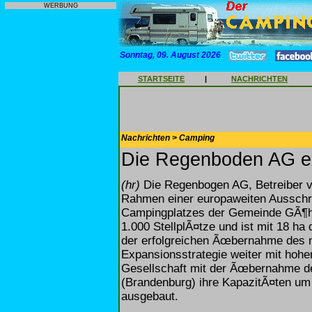
WERBUNG
Sonntag, 09. August 2026
STARTSEITE
|
NACHRICHTEN
Nachrichten > Camping
Die Regenboden AG ex
(hr)
Die Regenbogen AG, Betreiber v
Rahmen einer europaweiten Ausschr
Campingplatzes der Gemeinde GÃ¶hr
1.000 StellplÃ¤tze und ist mit 18 h
der erfolgreichen Ãœbernahme des n
Expansionsstrategie weiter mit hohe
Gesellschaft mit der Ãœbernahme d
(Brandenburg) ihre KapazitÃ¤ten um 
ausgebaut.