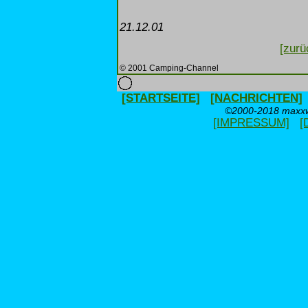
21.12.01
[zurü
© 2001 Camping-Channel
[STARTSEITE]
[NACHRICHTEN]
©2000-2018 maxxwe
[IMPRESSUM]
[