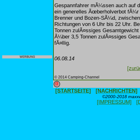
Gespannfahrer mÃ¼ssen auch auf der
ein generelles Ãœberholverbot fÃ¼
Brenner und Bozen-SÃ¼d, zwischen
Richtungen von 6 Uhr bis 22 Uhr. Be
Tonnen zulÃ¤ssiges Gesamtgewicht 
Ã¼ber 3,5 Tonnen zulÃ¤ssiges Gesa
fÃ¤llig.
WERBUNG
06.08.14
[zurü
© 2014 Camping-Channel
[STARTSEITE]
[NACHRICHTEN]
©2000-2018 maxxwe
[IMPRESSUM]
[