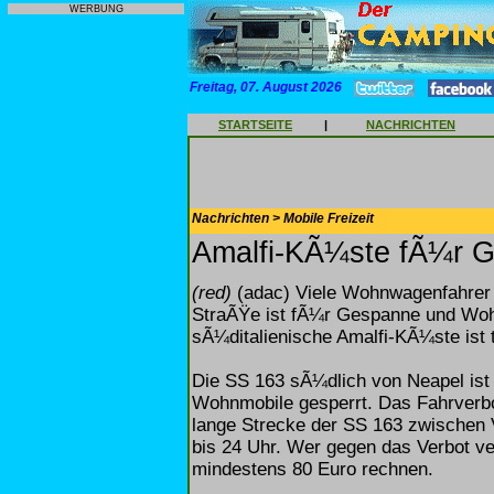
WERBUNG
Freitag, 07. August 2026
STARTSEITE
|
NACHRICHTEN
Nachrichten > Mobile Freizeit
Amalfi-KÃ¼ste fÃ¼r G
(red)
(adac) Viele Wohnwagenfahrer si
StraÃŸe ist fÃ¼r Gespanne und Wohn
sÃ¼ditalienische Amalfi-KÃ¼ste ist
Die SS 163 sÃ¼dlich von Neapel is
Wohnmobile gesperrt. Das Fahrverbot
lange Strecke der SS 163 zwischen V
bis 24 Uhr. Wer gegen das Verbot v
mindestens 80 Euro rechnen.