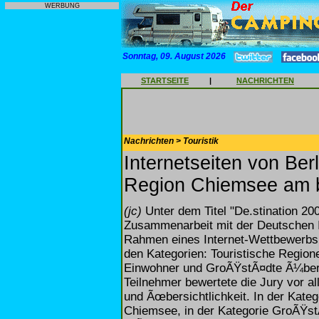
WERBUNG
Sonntag, 09. August 2026
STARTSEITE
|
NACHRICHTEN
Nachrichten > Touristik
Internetseiten von Ber
Region Chiemsee am 
(jc)
Unter dem Titel "De.stination 20
Zusammenarbeit mit der Deutschen I
Rahmen eines Internet-Wettbewerbs t
den Kategorien: Touristische Regio
Einwohner und GroÃŸstÃ¤dte Ã¼ber 
Teilnehmer bewertete die Jury vor all
und Ãœbersichtlichkeit. In der Kateg
Chiemsee, in der Kategorie GroÃŸstÃ¤