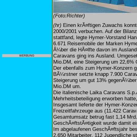
(Foto:Richter)
(hr)
Einen krÃ¤ftigen Zuwachs konnt
2000/2001 verbuchen. Auf der Bilanz
stattfand, legte Hymer-Vorstand Han
6.671 Reisemobile der Marken Hyme
Ã¼ber die HÃ¤lfte davon im Ausland.
Caravans ging ins Ausland. Umgese
WERBUNG
Mio.DM, eine Steigerung um 22,6%
Der ebenfalls zum Hymer-Konzern g
BÃ¼rstner setzte knapp 7.900 Carav
Steigerung um gut 13% gegenÃ¼ber 
Mio.DM um.
Die italienische Laika Caravans S.
Mehrheitsbeteiligung erworben hatte
Insgesamt lieferte der Hymer-Konze
Freizeitfahrzeuge aus (11.422 Cara
Gesamtumsatz betrug fast 1,14 Mrd
GeschÃ¤ftstÃ¤tigkeit wurde damit ei
Im abgelaufenen GeschÃ¤ftsjahr bes
2.650 Mitarbeiter, 112 Jugendliche 