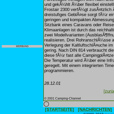
und gekÃ¼hlt Ã¼ber flexibel einste
Frostair 2300 verfÃ¼gt zusÃ¤tzlich Ã¼
dreistufiges GeblÃ¤se sorgt fÃ¼r ein
geringen und kompakten Abmessunge
Sitzbank eines Caravans oder Reisem
Klimaanlagen ist durch das reichhal
zwei Modellvarianten (AusblasÃ¶ffnun
realisieren. Drei RohranschlÃ¼sse a
Verlegung der KaltluftschlÃ¤uche im
WERBUNG
gering. Nach DIN 814 verbraucht die 
diese fÃ¼r fast alle CampingplÃ¤tze
Die Temperatur wird Ã¼ber eine Infr
geregelt. Mit einem integrierten Tim
programmieren.
28.12.01
[zurü
© 2001 Camping-Channel
[STARTSEITE]
[NACHRICHTEN]