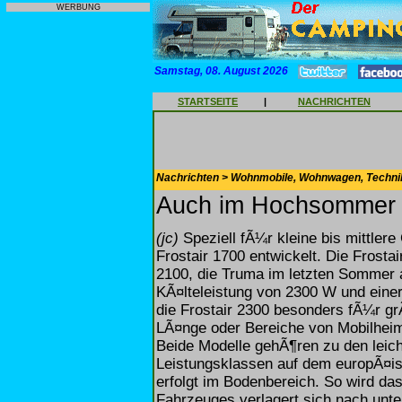
WERBUNG
Samstag, 08. August 2026
STARTSEITE
|
NACHRICHTEN
Nachrichten > Wohnmobile, Wohnwagen, Techni
Auch im Hochsommer c
(jc)
Speziell fÃ¼r kleine bis mittler
Frostair 1700 entwickelt. Die Frosta
2100, die Truma im letzten Sommer a
KÃ¤lteleistung von 2300 W und einer
die Frostair 2300 besonders fÃ¼r g
LÃ¤nge oder Bereiche von Mobilhei
Beide Modelle gehÃ¶ren zu den leich
Leistungsklassen auf dem europÃ¤i
erfolgt im Bodenbereich. So wird da
Fahrzeuges verlagert sich nach unt