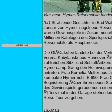
Vier neue Hymer-Reisemobile fande
(hr)
Strahlende Gesichter in Bad Wa
Januar von Hymer nagelneue Reisem
waren Gewinnspiele in Zusammenarbe
Millionen Katalogen des Sportspezi
Reisemobile als Hauptpreise.
WERBUNG
Die GlÃ¼cksfee landete bei der Verlo
Verena Kobylanski aus Hannover Ã
zahlreichen Sitz- und SchlaflÃ¤tzen
Hymercamp-Swing den Heimweg und 
antreten. Frau Kornelia Molter aus J
kompakte Hymermobil E 650. Frau C
Begeisterung Ã¼ber ihren neuen Star
des Gewinnspiels gerade noch einen
Ã¶fters mal in der Garage stehen la
Reise-Tour zu gehen.
13.02.01