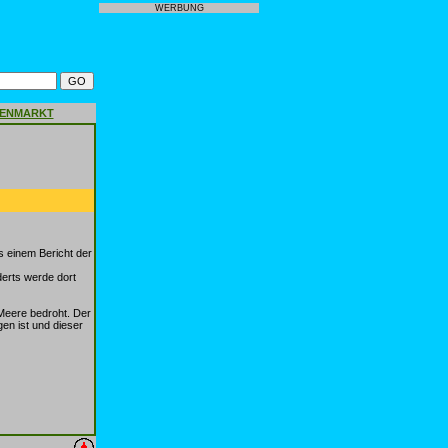
WERBUNG
GENMARKT
 einem Bericht der
derts werde dort
Meere bedroht. Der
en ist und dieser