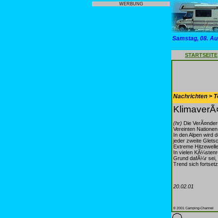
WERBUNG
Samstag, 08. Au
STARTSEITE
Nachrichten > T
KlimaverÃ
(hr)
Die VerÃ¤nderu
Vereinten Nationen
In den Alpen wird 
jeder zweite Glets
Extreme Hitzewell
In vielen KÃ¼sten
Grund dafÃ¼r sei, 
Trend sich fortset
20.02.01
© 2001 Camping-Channel