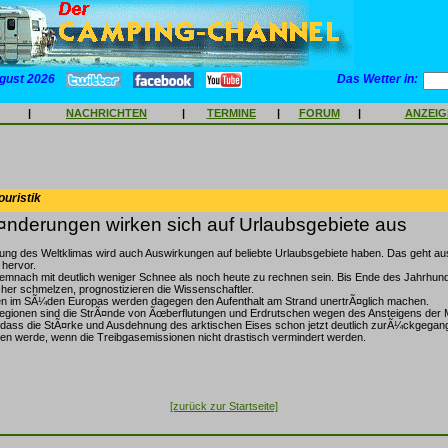
gust 2026
Das Wetter in:
|
NACHRICHTEN
|
TERMINE
|
FORUM
|
ANZEI
ouristik
¤nderungen wirken sich auf Urlaubsgebiete aus
ng des Weltklimas wird auch Auswirkungen auf beliebte Urlaubsgebiete haben. Das geht aus
 hervor.
demnach mit deutlich weniger Schnee als noch heute zu rechnen sein. Bis Ende des Jahrhun
cher schmelzen, prognostizieren die Wissenschaftler.
en im SÃ¼den Europas werden dagegen den Aufenthalt am Strand unertrÃ¤glich machen.
regionen sind die StrÃ¤nde von Ãœberflutungen und Erdrutschen wegen des Ansteigens der 
dass die StÃ¤rke und Ausdehnung des arktischen Eises schon jetzt deutlich zurÃ¼ckgegang
zen werde, wenn die Treibgasemissionen nicht drastisch vermindert werden.
[zurück zur Startseite]