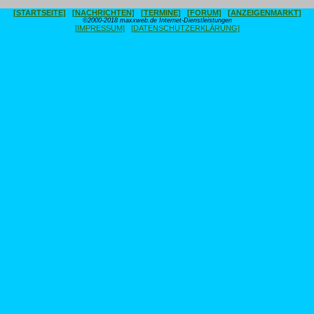
[STARTSEITE]
[NACHRICHTEN]
[TERMINE]
[FORUM]
[ANZEIGENMARKT]
©2000-2018 maxxweb.de Internet-Dienstleistungen
[IMPRESSUM]
[DATENSCHUTZERKLÄRUNG]