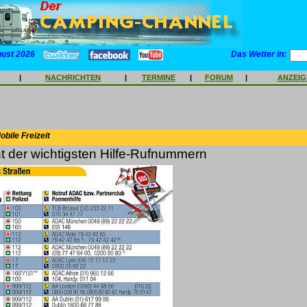
gust 2026
Das Wetter in:
|
NACHRICHTEN
|
TERMINE
|
FORUM
|
ANZEI
bile Freizeit
 der wichtigsten Hilfe-Rufnummern