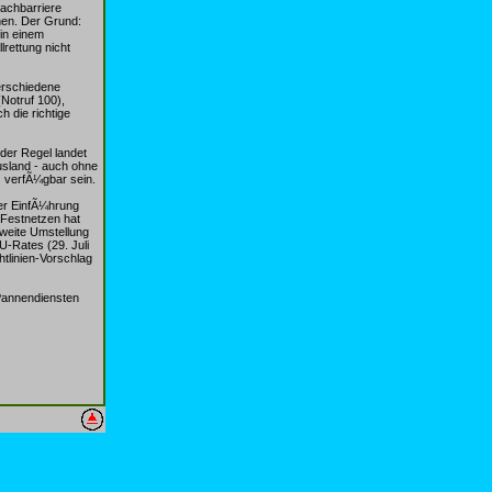
rachbarriere
nen. Der Grund:
 in einem
lrettung nicht
verschiedene
(Notruf 100),
h die richtige
 der Regel landet
Ausland - auch ohne
 verfÃ¼gbar sein.
der EinfÃ¼hrung
 Festnetzen hat
-weite Umstellung
U-Rates (29. Juli
tlinien-Vorschlag
Pannendiensten