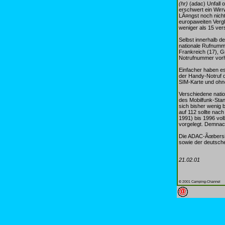
(hr)
(adac) Unfall 
erschwert ein Wirr
LÃ¤ngst noch nicht
europaweiten Vergl
weniger als 15 ve
Selbst innerhalb d
nationale Rufnumme
Frankreich (17), Gr
Notrufnummer vor
Einfacher haben es
der Handy-Notruf d
SIM-Karte und ohn
Verschiedene natio
des Mobilfunk-Stan
sich bisher wenig 
auf 112 sollte nac
1991) bis 1996 vol
vorgelegt. Demnach
Die ADAC-Ãœbersic
sowie der deutsch
21.02.01
© 2001 Camping-Channel