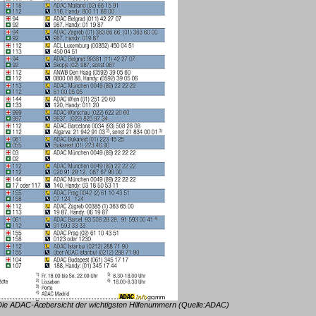
 Die ADAC-Ãœbersicht der wichtigsten Hilfenummern (Quelle:ADAC)