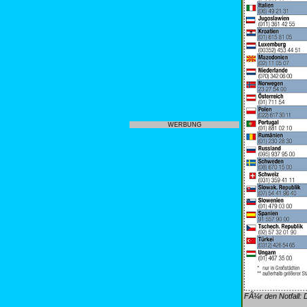
WERBUNG
FÃ¼r den Notfall: