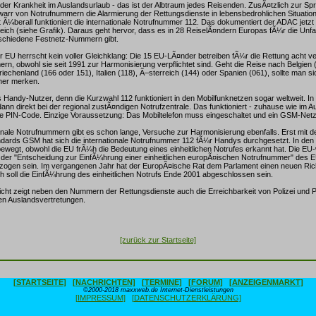
oder Krankheit im Auslandsurlaub - das ist der Albtraum jedes Reisenden. ZusÃ¤tzlich zur Sp
warr von Notrufnummern die Alarmierung der Rettungsdienste in lebensbedrohlichen Situatio
 Ã¼berall funktioniert die internationale Notrufnummer 112. Das dokumentiert der ADAC jetzt
eich (siehe Grafik). Daraus geht hervor, dass es in 28 ReiselÃ¤ndern Europas fÃ¼r die Unfal
rschiedene Festnetz-Nummern gibt.
er EU herrscht kein voller Gleichklang: Die 15 EU-LÃ¤nder betreiben fÃ¼r die Rettung acht 
rn, obwohl sie seit 1991 zur Harmonisierung verpflichtet sind. Geht die Reise nach Belgien 
iechenland (166 oder 151), Italien (118), Ã–sterreich (144) oder Spanien (061), sollte man sic
her merken.
 Handy-Nutzer, denn die Kurzwahl 112 funktioniert in den Mobilfunknetzen sogar weltweit. In
ann direkt bei der regional zustÃ¤ndigen Notrufzentrale. Das funktioniert - zuhause wie im 
e PIN-Code. Einzige Voraussetzung: Das Mobiltelefon muss eingeschaltet und ein GSM-Netz
nale Notrufnummern gibt es schon lange, Versuche zur Harmonisierung ebenfalls. Erst mit 
dards GSM hat sich die internationale Notrufnummer 112 fÃ¼r Handys durchgesetzt. In den
bewegt, obwohl die EU frÃ¼h die Bedeutung eines einheitlichen Notrufes erkannt hat. Die EU
h der "Entscheidung zur EinfÃ¼hrung einer einheitlichen europÃ¤ischen Notrufnummer" des E
lzogen sein. Im vergangenen Jahr hat der EuropÃ¤ische Rat dem Parlament einen neuen Rich
 soll die EinfÃ¼hrung des einheitlichen Notrufs Ende 2001 abgeschlossen sein.
ht zeigt neben den Nummern der Rettungsdienste auch die Erreichbarkeit von Polizei und 
en Auslandsvertretungen.
[zurück zur Startseite]
[STARTSEITE]
[NACHRICHTEN]
[TERMINE]
[FORUM]
[ANZEIGENMARKT]
©2000-2018 maxxweb.de Internet-Dienstleistungen
[IMPRESSUM]
[DATENSCHUTZERKLÄRUNG]