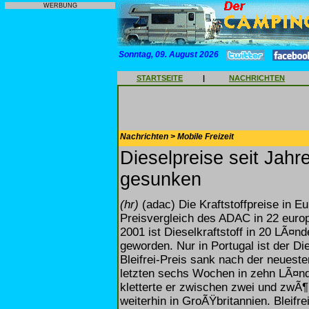
WERBUNG
Sonntag, 09. August 2026
STARTSEITE
|
NACHRICHTEN
Nachrichten > Mobile Freizeit
Dieselpreise seit Jahr
gesunken
(hr)
(adac) Die Kraftstoffpreise in E
Preisvergleich des ADAC in 22 euro
2001 ist Dieselkraftstoff in 20 LÃ¤n
geworden. Nur in Portugal ist der Di
Bleifrei-Preis sank nach der neuest
letzten sechs Wochen in zehn LÃ¤nd
kletterte er zwischen zwei und zwÃ¶l
weiterhin in GroÃŸbritannien. Bleifre