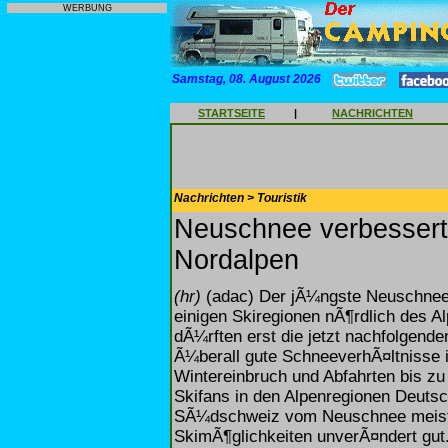
WERBUNG
Samstag, 08. August 2026
STARTSEITE
|
NACHRICHTEN
Nachrichten > Touristik
Neuschnee verbessert 
Nordalpen
(hr)
(adac) Der jÃ¼ngste Neuschneez
einigen Skiregionen nÃ¶rdlich des 
dÃ¼rften erst die jetzt nachfolgende
Ã¼berall gute SchneeverhÃ¤ltnisse 
Wintereinbruch und Abfahrten bis zu 
Skifans in den Alpenregionen Deutsc
SÃ¼dschweiz vom Neuschnee meist un
SkimÃ¶glichkeiten unverÃ¤ndert gut