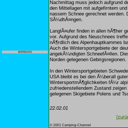
Nachmittag muss jedoch aufgrund de
den Mittellagen mit aufgefirntem und
nassem Schnee gerechnet werden. Di
SÃ¼dhÃ¤ngen.
LanglÃ¤ufer finden in allen hÃ¶her 
vor. Aufgrund des Neuschnees treff
nÃ¶rdlich des Alpenhauptkammes bald
Auch die Wintersportgebiete der deut
WERBUNG
angekÃ¼ndigten SchneefÃ¤llen. Dies 
Norden gelegenen Gebirgsregionen.
In den Wintersportgebieten Schwed
USA bleibt es bei den Ã¼berall gute
WintersportmÃ¶glichkeiten fÃ¼r alpi
zufriedenstellendem Zustand zeigen
gelegenen Skigebiete Polens und Ts
22.02.01
[zurü
© 2001 Camping-Channel