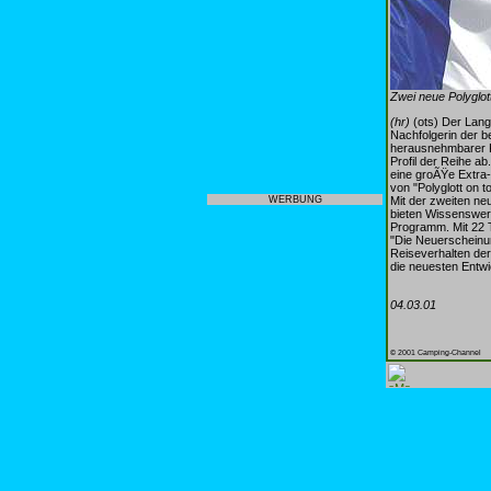
Zwei neue Polyglot
(hr)
(ots) Der Lang
Nachfolgerin der b
herausnehmbarer K
Profil der Reihe a
eine groÃŸe Extra-
von "Polyglott on 
Mit der zweiten ne
WERBUNG
bieten Wissenswer
Programm. Mit 22 Ti
"Die Neuerscheinu
Reiseverhalten der
die neuesten Entwi
04.03.01
© 2001 Camping-Channel