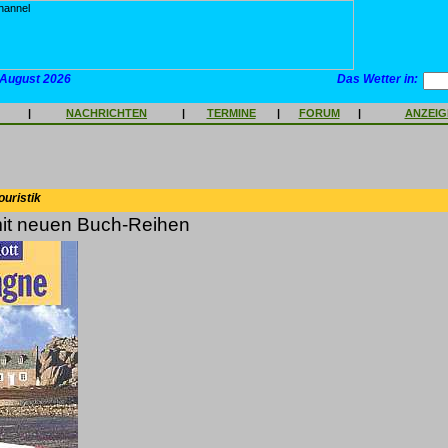
 August 2026
Das Wetter in:
|
NACHRICHTEN
|
TERMINE
|
FORUM
|
ANZEI
ouristik
mit neuen Buch-Reihen