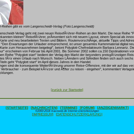
t-Reihen gibt es vom Langenscheidt-Verlag (Foto:Langenscheidt)
enscheidt-Verlag geht mit zwei neuen ReisefÃ¼hrer-Reihen an den Markt. Die neue Reihe "Pol
ekannten kleinen" ReisefÃ¼hrer, prÃ¤sentiert sich mit neuem Layout, einem Special als innov
arte und neu bearbeiteten Texten und Bildern. RoutenvorschlÃ¤ge, aktuelle Tipps und Adre
b. "Den Erwartungen der Urlauber entsprechend, ist unser gesamtes Kartenmaterial digital neu
Karte zum Herausnehmen beigelegt", betont Polyglott-Chefredakteurin Barbara Lennartz. Die 
tour" erscheinen von Februar bis April 2001. Bis Sommer 2002 sollen ca.150 Destinationen vor
uen Reihe "Polyglott start" bedient der Verlag den Markt der besonders preisgÃ¼nstigen Reis
tes fÃ¼r einen Urlaub nach Wunsch. Neben LÃ¤ndern und StÃ¤dten finden sich auch sechs 
teln geht "Polyglott start" im April dieses Jahres in den Handel.
ngen sind die konsequente WeiterfÃ¼hrung unserer Reise-Offensive, mit der wir auf das ve
 Verbraucher - zum Beispiel kÃ¼rzer und Ã¶fter zu reisen - eingehen", kommentiert Verlagsle
cklungen.
[zurück zur Startseite]
[STARTSEITE]
[NACHRICHTEN]
[TERMINE]
[FORUM]
[ANZEIGENMARKT]
©2000-2018 maxxweb.de Internet-Dienstleistungen
[IMPRESSUM]
[DATENSCHUTZERKLÄRUNG]