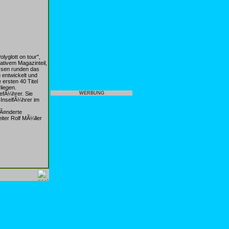
yglott on tour",
ativem Magazinteil,
ssen runden das
 entwickelt und
ersten 40 Titel
liegen.
efÃ¼hrer. Sie
WERBUNG
InselfÃ¼hrer im
rÃ¤nderte
iter Rolf MÃ¼ller