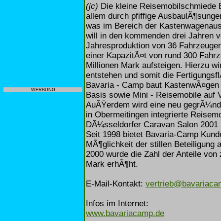
(jc)
Die kleine Reisemobilschmiede B
allem durch pfiffige AusbaulÃ¶sunge
was im Bereich der Kastenwagenausb
will in den kommenden drei Jahren vo
Jahresproduktion von 36 Fahrzeugen 
einer KapazitÃ¤t von rund 300 Fah
Millionen Mark aufsteigen. Hierzu wi
entstehen und somit die Fertigungsf
Bavaria - Camp baut KastenwÃ¤gen 
WERBUNG
Basis sowie Mini - Reisemobile auf
AuÃŸerdem wird eine neu gegrÃ¼nd
in Obermeitingen integrierte Reisemo
DÃ¼sseldorfer Caravan Salon 2001 
Seit 1998 bietet Bavaria-Camp Kunde
MÃ¶glichkeit der stillen Beteiligu
2000 wurde die Zahl der Anteile vo
Mark erhÃ¶ht.
E-Mail-Kontakt:
vertrieb@bavariaca
Infos im Internet:
www.bavariacamp.de