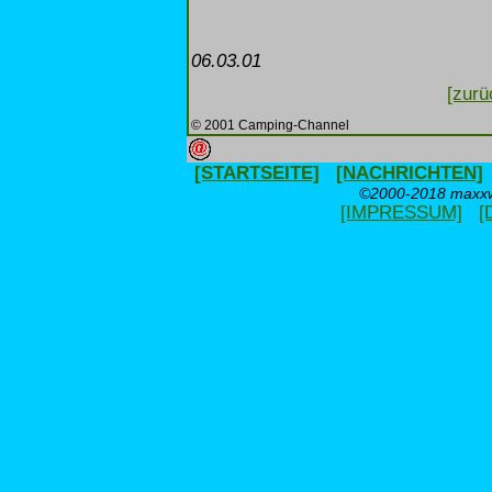
06.03.01
[zurü
© 2001 Camping-Channel
[STARTSEITE]
[NACHRICHTEN]
©2000-2018 maxxwe
[IMPRESSUM]
[