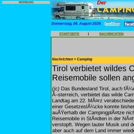
WERBUNG
Donnerstag, 06. August 2026
STARTSEITE
|
NACHRICHTEN
Nachrichten > Camping
Tirol verbietet wilde
Reisemobile sollen an
(jc)
Das Bundesland Tirol, auch fÃ¼r 
Ã–sterreich, verbietet das wilde C
Landtag am 22. MÃ¤rz verabschiedet
einer GesetzeslÃ¼cke konnte bishe
auÃŸerhalb der CampingplÃ¤tze nich
Reisemobile in StÃ¤dten in der NÃ
verstopft. Wegen lauter Musik und d
aber auch auf dem Land immer wie