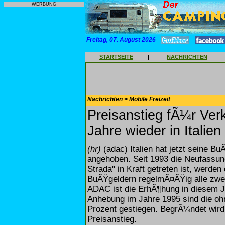
WERBUNG
Freitag, 07. August 2026
STARTSEITE
|
NACHRICHTEN
Nachrichten > Mobile Freizeit
Preisanstieg fÃ¼r Ver
Jahre wieder in Italien
(hr)
(adac) Italien hat jetzt seine 
angehoben. Seit 1993 die Neufassun
Strada" in Kraft getreten ist, werde
BuÃŸgeldern regelmÃ¤ÃŸig alle zwei
ADAC ist die ErhÃ¶hung in diesem Ja
Anhebung im Jahre 1995 sind die o
Prozent gestiegen. BegrÃ¼ndet wird
Preisanstieg.