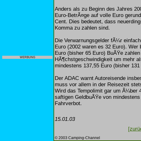
Anders als zu Beginn des Jahres 200
Euro-BetrÃ¤ge auf volle Euro gerunde
Cent. Dies bedeutet, dass neuerdin
Komma zu zahlen sind.
Die Verwarnungsgelder fÃ¼r einfach
Euro (2002 waren es 32 Euro). Wer b
Euro (bisher 65 Euro) BuÃŸe zahlen
WERBUNG
HÃ¶chstgeschwindigkeit um mehr als
mindestens 137,55 Euro (bisher 131 E
Der ADAC warnt Autoreisende insbeso
muss vor allem in der Reisezeit stet
Wird das Tempolimit gar um Ã¼ber 4
saftigen GeldbuÃŸe von mindestens 3
Fahrverbot.
15.01.03
[zurü
© 2003 Camping-Channel