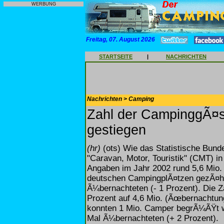
WERBUNG
Freitag, 07. August 2026
STARTSEITE
|
NACHRICHTEN
Nachrichten > Camping
Zahl der CampinggÃ¤st
gestiegen
(hr)
(ots) Wie das Statistische Bund
"Caravan, Motor, Touristik" (CMT) in 
Angaben im Jahr 2002 rund 5,6 Mio.
deutschen CampingplÃ¤tzen gezÃ¤hlt
Ã¼bernachteten (- 1 Prozent). Die Z
Prozent auf 4,6 Mio. (Ãœbernachtung
konnten 1 Mio. Camper begrÃ¼ÃŸt we
Mal Ã¼bernachteten (+ 2 Prozent).