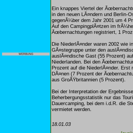
Ein knappes Viertel der Ãœbernacht
in den neuen LÃ¤ndern und Berlin-Os
gegenÃ¼ber dem Jahr 2001 um 4 Proz
Auf den CampingplÃ¤tzen im frÃ¼he
Ãœbernachtungen registriert, 1 Proze
Die NiederlÃ¤nder waren 2002 wie in
GÃ¤stegruppe unter den auslÃ¤ndisc
WERBUNG
auslÃ¤ndische Gast (55 Prozent) a
Niederlanden. Bei den Ãœbernachtun
Prozent auf die NiederlÃ¤nder. Erst 
DÃ¤nen (7 Prozent der Ãœbernacht
aus GroÃŸbritannien (5 Prozent).
Bei der Interpretation der Ergebniss
Beherbergungsstatistik nur das Tour
Dauercamping, bei dem i.d.R. die St
vermietet werden.
18.01.03