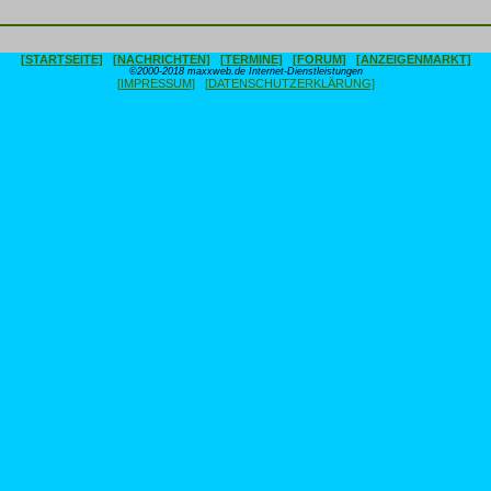
[STARTSEITE]
[NACHRICHTEN]
[TERMINE]
[FORUM]
[ANZEIGENMARKT]
©2000-2018 maxxweb.de Internet-Dienstleistungen
[IMPRESSUM]
[DATENSCHUTZERKLÄRUNG]