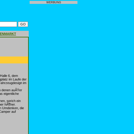
WERBUNG
GENMARKT
Halle 6, dem
platz im Laufe der
 Fahrzeugdesign im
n denen auÃŸer
s eigentliche
.
en, sprich ein
er hÃ¶her.
in Umdenken, die
 Camper auf