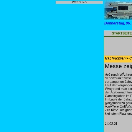
WERBUNG
Donnerstag, 06.
STARTSEITE
Nachrichten > 
Messe zei
(hr)
(cpd) WÃ¤hren
Schnittpunkt zwisc
vergangenen Jahrze
Lauf der vergange
WÃ¤hrend man sich
der Ãœbernachtungs
Campingleben im Fr
Im Laufe der Jahrz
Reisemobil zu bau
Ã„uÃŸere EinflÃ¼s
Zeit fÃ¼r Designer
kleinstem Platz un
14.03.01