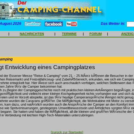
 August 2026
Das Wetter in:
|
NACHRICHTEN
|
TERMINE
|
FORUM
|
ANZEI
Camping
gt Entwicklung eines Campingplatzes
d der Essener Messe "Reise & Camping" vom 21. - 25.MÃ¤rz kÃ¶nnen die Besucher in der 
hen Reisemarkt und Freizeitfahrzeug- und ZubehÃ¶rbereich, erkunden, wie sich ein Camping
hnte entwickelt hat. Hier lÃ¤sst sich auch anschaulich verfolgen, welchen Stellenwert das
nen Jahre fÃ¼r die Camper bekommen hat.
 zu Beginn der Campinggeschichte noch mit praktischen kleinen AnhÃ¤ngern begnÃ¼gte, i
mÃ¶glichkeit und vielleicht einer kleinen Kochgelegenheit nichts vorhanden war und sich da
eien und im Vorzelt abspielte, ist das fÃ¼r heutige CamperansprÃ¼che lÃ¤ngst nicht genug
ehnte wurden die Caravans grÃ¶ÃŸer. Die MÃ¶glichkeit, die Wohnkabine mit Motor zu verseh
en, kam dazu, und natÃ¼rlich wurden auch die AnsprÃ¼che der Camper an den Komfort imm
se wie Spritverteuerungen, gestiegenes Umweltbewusstsein und Ã¤hnliches sorgten fÃ¼r e
 begann. Sie hatten und haben die MÃ¶glichkeit, all die kleinen und groÃŸen WÃ¼nsche der
d in Verbindung mit leichten High-Tech-Materialien unterzubringen.
[zurück zur Startseite]