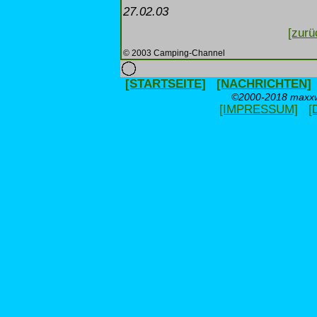
27.02.03
[zurü
© 2003 Camping-Channel
[STARTSEITE]
[NACHRICHTEN]
©2000-2018 maxxwe
[IMPRESSUM]
[