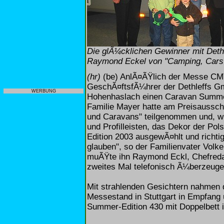
Die glÃ¼cklichen Gewinner mit Deth
Raymond Eckel von "Camping, Cars u
(hr)
(be) AnlÃ¤ÃŸlich der Messe CMT
GeschÃ¤ftsfÃ¼hrer der Dethleffs G
WERBUNG
Hohenhaslach einen Caravan Summer
Familie Mayer hatte am Preisausschr
und Caravans" teilgenommen und, wie
und Profilleisten, das Dekor der P
Edition 2003 ausgewÃ¤hlt und richtig
glauben", so der Familienvater Volk
muÃŸte ihn Raymond Eckl, Chefreda
zweites Mal telefonisch Ã¼berzeuge
Mit strahlenden Gesichtern nahmen 
Messestand in Stuttgart in Empfang
Summer-Edition 430 mit Doppelbett 