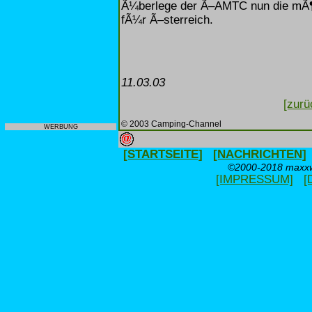
Ã¼berlege der Ã–AMTC nun die mÃ¶g
fÃ¼r Ã–sterreich.
11.03.03
[zurü
© 2003 Camping-Channel
WERBUNG
[STARTSEITE]
[NACHRICHTEN]
©2000-2018 maxxwe
[IMPRESSUM]
[