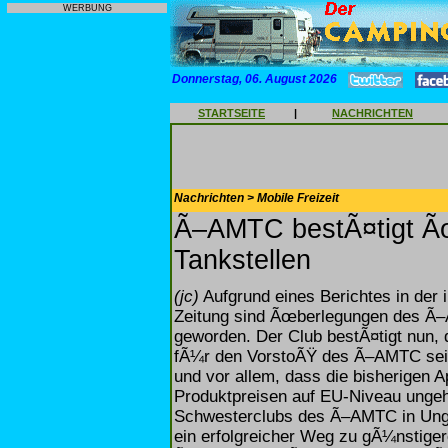
WERBUNG
Donnerstag, 06. August 2026
STARTSEITE
|
NACHRICHTEN
Nachrichten > Mobile Freizeit
Ã–AMTC bestÃ¤tigt Ã
Tankstellen
(jc)
Aufgrund eines Berichtes in der
Zeitung sind Ãœberlegungen des Ã–A
geworden. Der Club bestÃ¤tigt nun,
fÃ¼r den VorstoÃŸ des Ã–AMTC seien
und vor allem, dass die bisherigen A
Produktpreisen auf EU-Niveau ungehÃ
Schwesterclubs des Ã–AMTC in Ungar
ein erfolgreicher Weg zu gÃ¼nstiger