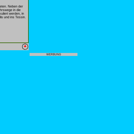
ieten. Neben der
ehrswege in die
uliert werden, in
is und ins Tessin.
WERBUNG