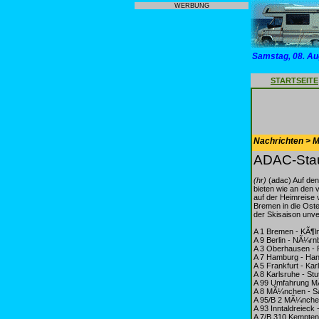
WERBUNG
Samstag, 08. Au
STARTSEITE
Nachrichten > Mo
ADAC-Stau
(hr)
(adac) Auf de
bieten wie an den 
auf der Heimreise 
Bremen in die Ost
der Skisaison un
A 1 Bremen - KÃ¶l
A 9 Berlin - NÃ¼r
A 3 Oberhausen - 
A 7 Hamburg - Ha
A 5 Frankfurt - Kar
A 8 Karlsruhe - St
A 99 Umfahrung 
A 8 MÃ¼nchen - S
A 95/B 2 MÃ¼nche
A 93 Inntaldreieck 
A 7/B 310 Kempte