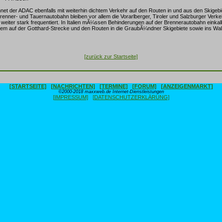
hnet der ADAC ebenfalls mit weiterhin dichtem Verkehr auf den Routen in und aus den Skigeb
 Brenner- und Tauernautobahn bleiben vor allem die Vorarlberger, Tiroler und Salzburger Verk
 weiter stark frequentiert. In Italien mÃ¼ssen Behinderungen auf der Brennerautobahn einkalk
lem auf der Gotthard-Strecke und den Routen in die GraubÃ¼ndner Skigebiete sowie ins Wall
[zurück zur Startseite]
[STARTSEITE]
[NACHRICHTEN]
[TERMINE]
[FORUM]
[ANZEIGENMARKT]
©2000-2018 maxxweb.de Internet-Dienstleistungen
[IMPRESSUM]
[DATENSCHUTZERKLÄRUNG]