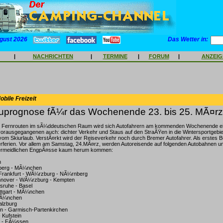
gust 2026
Das Wetter in:
|
NACHRICHTEN
|
TERMINE
|
FORUM
|
ANZEI
bile Freizeit
prognose fÃ¼r das Wochenende 23. bis 25. MÃ¤rz
n Fernrouten im sÃ¼ddeutschen Raum wird sich Autofahrern am kommenden Wochenende ein
vorausgegangenen auch: dichter Verkehr und Staus auf den StraÃŸen in die Wintersportgebie
vom Skiurlaub. VerstÃ¤rkt wird der Reiseverkehr noch durch Bremer Autofahrer. Als erstes B
erferien. Vor allem am Samstag, 24.MÃ¤rz, werden Autoreisende auf folgenden Autobahnen 
vermeidlichen EngpÃ¤sse kaum herum kommen:
n
nberg - MÃ¼nchen
Frankfurt - WÃ¼rzburg - NÃ¼rnberg
nnover - WÃ¼rzburg - Kempten
lsruhe - Basel
uttgart - MÃ¼nchen
MÃ¼nchen
alzburg
n - Garmisch-Partenkirchen
- Kufstein
n - FÃ¼ssen