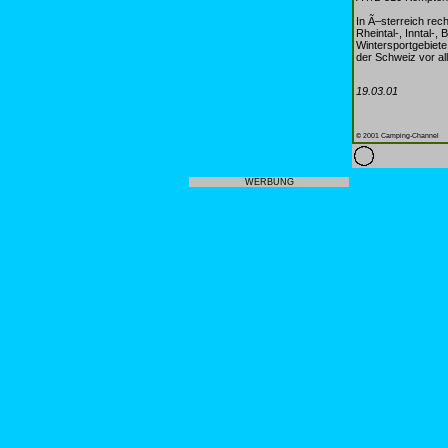
In Ã–sterreich rec
Rheintal-, Inntal-,
Wintersportgebiete
der Schweiz vor al
19.03.01
© 2001 Camping-Channel
WERBUNG