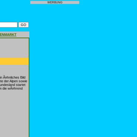
WERBUNG
GENMARKT
 Ã¤hnliches Bild
te der Alpen sowie
undesland startet
um die wÃ¤hrend