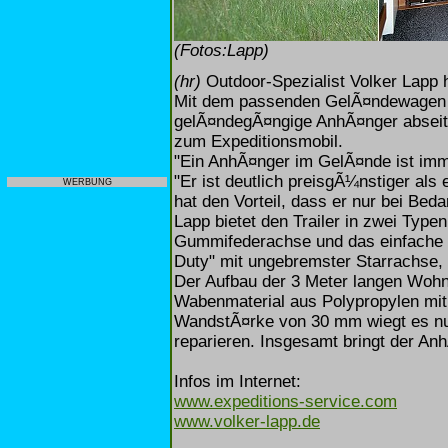
(Fotos:Lapp)
(hr)
Outdoor-Spezialist Volker Lapp 
Mit dem passenden GelÃ¤ndewagen al
gelÃ¤ndegÃ¤ngige AnhÃ¤nger abseits
zum Expeditionsmobil.
"Ein AnhÃ¤nger im GelÃ¤nde ist imm
"Er ist deutlich preisgÃ¼nstiger als
WERBUNG
hat den Vorteil, dass er nur bei Bed
Lapp bietet den Trailer in zwei Type
Gummifederachse und das einfache 
Duty" mit ungebremster Starrachse,
Der Aufbau der 3 Meter langen Woh
Wabenmaterial aus Polypropylen mit 
WandstÃ¤rke von 30 mm wiegt es nur
reparieren. Insgesamt bringt der Anh
Infos im Internet:
www.expeditions-service.com
www.volker-lapp.de