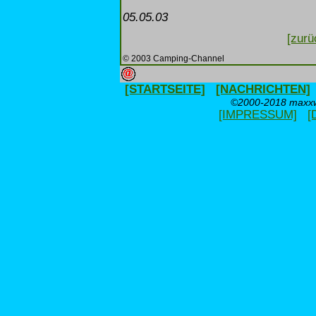
05.05.03
[zurü
© 2003 Camping-Channel
[STARTSEITE]
[NACHRICHTEN]
©2000-2018 maxxwe
[IMPRESSUM]
[