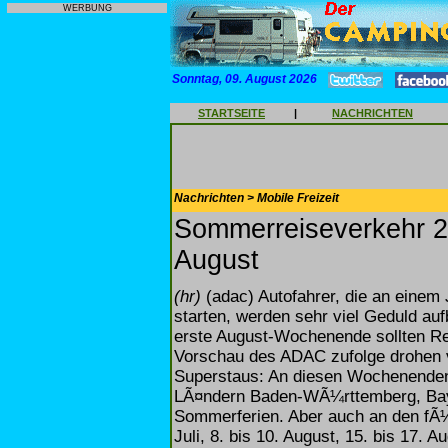
WERBUNG
Sonntag, 09. August 2026
STARTSEITE
|
NACHRICHTEN
Nachrichten > Mobile Freizeit
Sommerreiseverkehr 20
August
(hr)
(adac) Autofahrer, die an einem
starten, werden sehr viel Geduld au
erste August-Wochenende sollten Re
Vorschau des ADAC zufolge drohen vo
Superstaus: An diesen Wochenenden
LÃ¤ndern Baden-WÃ¼rttemberg, Bayer
Sommerferien. Aber auch an den fÃ¼n
Juli, 8. bis 10. August, 15. bis 17. 