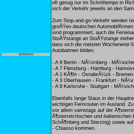
oft genug nur im Schritttempo in Ric
sich der Verkehr jeweils an den Sa
Zum Stop-and-go-Verkehr werden nich
groÃŸen deutschen Automobilfirmen 
sind programmiert, auch die Feriena
StoÃŸstange an StoÃŸstange stehen.
dass sich die meisten Wochenend-St
Autobahnen bilden:
WERBUNG
- A 9 Berlin - NÃ¼rnberg - MÃ¼nche
- A 7 Flensburg - Hamburg - Hanno
- A 1 KÃ¶ln - OsnabrÃ¼ck - Bremen 
- A 3 Oberhausen - Frankfurt - NÃ¼r
- A 8 Karlsruhe - Stuttgart - MÃ¼nch
Ebenfalls lange Staus in der Hauptre
wichtigen Fernrouten im Ausland. 
vor allem samstags auf der Ã¶sterre
Ã¶sterreichischen und italienischen
SchÃ¶nberg und Sterzing) sowie auf
- Chiasso kommen.