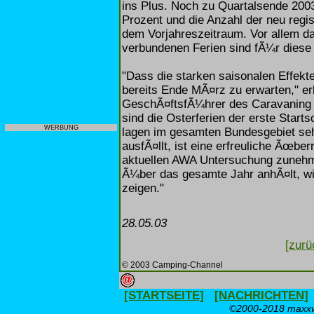
ins Plus. Noch zu Quartalsende 200
Prozent und die Anzahl der neu regis
dem Vorjahreszeitraum. Vor allem da
verbundenen Ferien sind fÃ¼r diese
"Dass die starken saisonalen Effekt
bereits Ende MÃ¤rz zu erwarten," er
GeschÃ¤ftsfÃ¼hrer des Caravaning In
sind die Osterferien der erste Star
WERBUNG
lagen im gesamten Bundesgebiet seh
ausfÃ¤llt, ist eine erfreuliche Ãœbe
aktuellen AWA Untersuchung zunehme
Ã¼ber das gesamte Jahr anhÃ¤lt, wi
zeigen."
28.05.03
[zurü
© 2003 Camping-Channel
[STARTSEITE]
[NACHRICHTEN]
©2000-2018 maxxwe