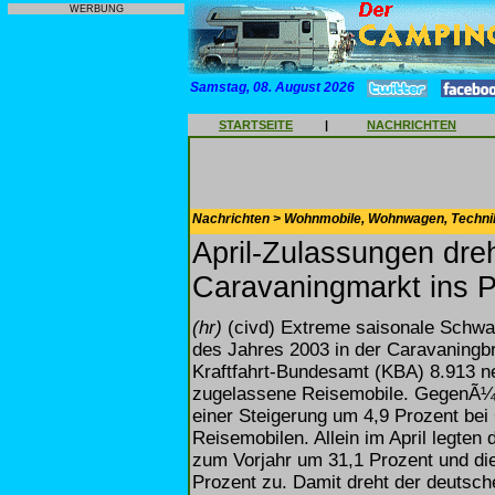
WERBUNG
Samstag, 08. August 2026
STARTSEITE
|
NACHRICHTEN
Nachrichten > Wohnmobile, Wohnwagen, Techni
April-Zulassungen dr
Caravaningmarkt ins P
(hr)
(civd) Extreme saisonale Schwa
des Jahres 2003 in der Caravaningbr
Kraftfahrt-Bundesamt (KBA) 8.913 
zugelassene Reisemobile. GegenÃ¼b
einer Steigerung um 4,9 Prozent bei
Reisemobilen. Allein im April legte
zum Vorjahr um 31,1 Prozent und d
Prozent zu. Damit dreht der deutsc