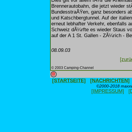
Dies gilt vor allem fÃ¼r die Rheinta
Brennerautobahn, die jetzt wieder st
BundesstraÃŸen, ganz besonders ab
und Katschbergtunnel. Auf der itali
erneut lebhafter Verkehr, ebenfalls 
Schweiz dÃ¼rfte es wieder Staus v
auf der A 1 St. Gallen - ZÃ¼rich - B
08.09.03
[zurü
© 2003 Camping-Channel
[STARTSEITE]
[NACHRICHTEN]
©2000-2018 maxxwe
[IMPRESSUM]
[