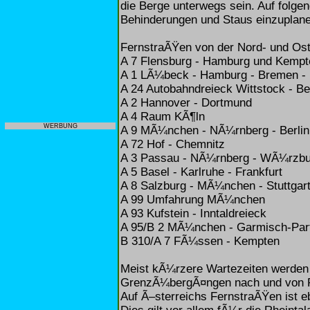
die Berge unterwegs sein. Auf folg
Behinderungen und Staus einzuplane
FernstraÃŸen von der Nord- und Os
A 7 Flensburg - Hamburg und Kemp
A 1 LÃ¼beck - Hamburg - Bremen -
A 24 Autobahndreieck Wittstock - Be
A 2 Hannover - Dortmund
A 4 Raum KÃ¶ln
WERBUNG
A 9 MÃ¼nchen - NÃ¼rnberg - Berlin
A 72 Hof - Chemnitz
A 3 Passau - NÃ¼rnberg - WÃ¼rzbur
A 5 Basel - Karlruhe - Frankfurt
A 8 Salzburg - MÃ¼nchen - Stuttgart
A 99 Umfahrung MÃ¼nchen
A 93 Kufstein - Inntaldreieck
A 95/B 2 MÃ¼nchen - Garmisch-Par
B 310/A 7 FÃ¼ssen - Kempten
Meist kÃ¼rzere Wartezeiten werden 
GrenzÃ¼bergÃ¤ngen nach und von P
Auf Ã–sterreichs FernstraÃŸen ist e