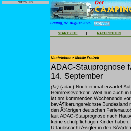
WERBUNG
Freitag, 07. August 2026
STARTSEITE
|
NACHRICHTEN
Nachrichten > Mobile Freizeit
ADAC-Stauprognose f
14. September
(hr)
(adac) Noch einmal erwartet Aut
Heimreiseverkehr. Weil nun auch in
ist am kommenden Wochenende vor a
bevÃ¶lkerungsreichste Bundesland 
den Ã¼brigen deutschen Ferienautob
laut ADAC-Stauprognose nach Hause
keine schulpflichtigen Kinder haben
UrlaubsnachzÃ¼gler in den SÃ¼den