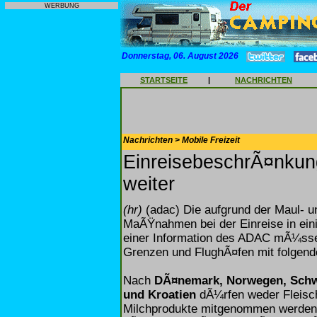
WERBUNG
Donnerstag, 06. August 2026
STARTSEITE
|
NACHRICHTEN
Nachrichten > Mobile Freizeit
EinreisebeschrÃ¤nkung
weiter
(hr)
(adac) Die aufgrund der Maul- u
MaÃŸnahmen bei der Einreise in ein
einer Information des ADAC mÃ¼ssen
Grenzen und FlughÃ¤fen mit folgen
Nach
DÃ¤nemark, Norwegen, Schwe
und Kroatien
dÃ¼rfen weder Fleisch
Milchprodukte mitgenommen werden.