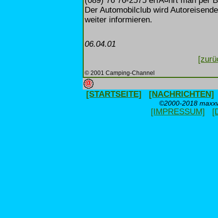
(089) 76 76-2575 erfÃ¤hrt man per 
Der Automobilclub wird Autoreisend
weiter informieren.
06.04.01
[zurü
© 2001 Camping-Channel
[STARTSEITE]
[NACHRICHTEN]
©2000-2018 maxxwe
[IMPRESSUM]
[