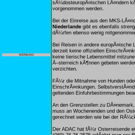
sÃ¼dosteuropÃ¤ischen LÃ¤ndern k
vorgenommen werden.
Bei der Einreise aus den MKS-LÃ¤n
Niederlande
gibt es ebenfalls streng
dÃ¼rfen ebenso wenig mitgenommen 
Bei Reisen in andere europÃ¤ische L
derzeit keine offiziellen EinschrÃ
WERBUNG
keine tierische Lebensmittel mitzu
Ã–sterreich kÃ¶nnen gebeten werden
verzichten.
FÃ¼r die Mitnahme von Hunden oder 
EinschrÃ¤nkungen. SelbstverstÃ¤nd
geltenden Einfuhrbestimmungen bea
An den Grenzstellen zu DÃ¤nemark,
muss an Wochenenden und den Oster
gerechnet werden wie bei der RÃ¼c
Der ADAC hat fÃ¼r Osterreisende ei