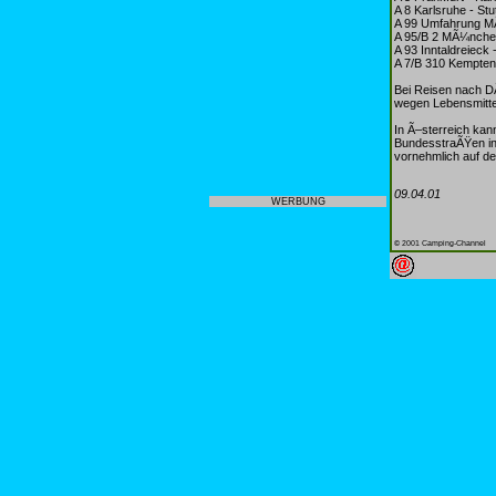
A 8 Karlsruhe - St
A 99 Umfahrung 
A 95/B 2 MÃ¼nche
A 93 Inntaldreieck 
A 7/B 310 Kempte
Bei Reisen nach D
wegen Lebensmitte
In Ã–sterreich kan
BundesstraÃŸen in 
vornehmlich auf de
09.04.01
WERBUNG
© 2001 Camping-Channel