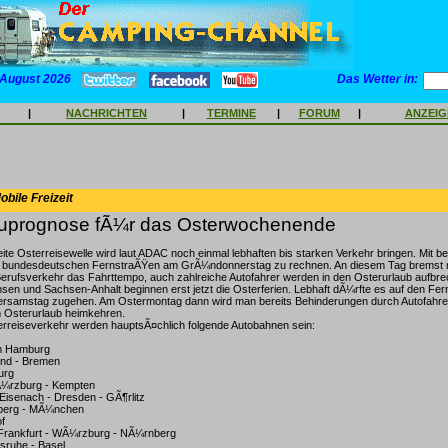
 August 2026
Das Wetter in:
|
NACHRICHTEN
|
TERMINE
|
FORUM
|
ANZEI
bile Freizeit
prognose fÃ¼r das Osterwochenende
ite Osterreisewelle wird laut ADAC noch einmal lebhaften bis starken Verkehr bringen. Mit 
en bundesdeutschen FernstraÃŸen am GrÃ¼ndonnerstag zu rechnen. An diesem Tag bremst nic
ufsverkehr das Fahrttempo, auch zahlreiche Autofahrer werden in den Osterurlaub aufbrech
en und Sachsen-Anhalt beginnen erst jetzt die Osterferien. Lebhaft dÃ¼rfte es auf den Fe
tersamstag zugehen. Am Ostermontag dann wird man bereits Behinderungen durch Autofahre
 Osterurlaub heimkehren.
erreiseverkehr werden hauptsÃ¤chlich folgende Autobahnen sein:
m Hamburg
und - Bremen
urg
Ã¼rzburg - Kempten
 Eisenach - Dresden - GÃ¶rlitz
nberg - MÃ¼nchen
f
Frankfurt - WÃ¼rzburg - NÃ¼rnberg
lsruhe - Basel