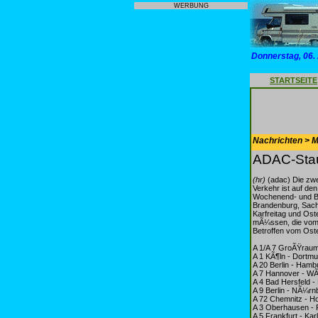
WERBUNG
Donnerstag, 06.
STARTSEITE
Nachrichten > Mo
ADAC-Stau
(hr)
(adac) Die zwe
Verkehr ist auf d
Wochenend- und Ber
Brandenburg, Sachs
Karfreitag und Os
mÃ¼ssen, die vom
Betroffen vom Ost
A 1/A 7 GroÃŸrau
A 1 KÃ¶ln - Dortm
A 20 Berlin - Hamb
A 7 Hannover - W
A 4 Bad Hersfeld -
A 9 Berlin - NÃ¼r
A 72 Chemnitz - Ho
A 3 Oberhausen - 
A 5 Frankfurt - Kar