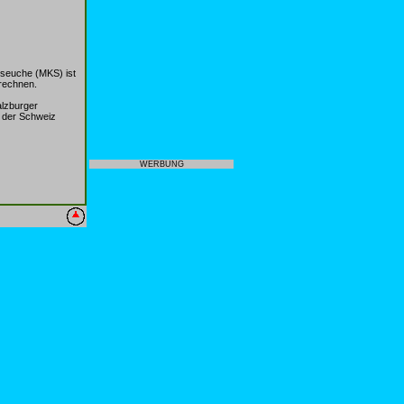
nseuche (MKS) ist
rechnen.
alzburger
n der Schweiz
WERBUNG