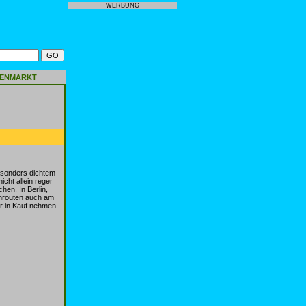
WERBUNG
GENMARKT
besonders dichtem
ht allein reger
en. In Berlin,
rnrouten auch am
r in Kauf nehmen