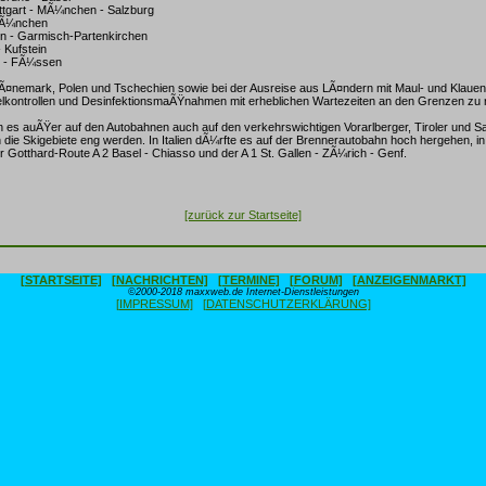
uttgart - MÃ¼nchen - Salzburg
MÃ¼nchen
n - Garmisch-Partenkirchen
- Kufstein
n - FÃ¼ssen
Ã¤nemark, Polen und Tschechien sowie bei der Ausreise aus LÃ¤ndern mit Maul- und Klaue
lkontrollen und DesinfektionsmaÃŸnahmen mit erheblichen Wartezeiten an den Grenzen zu 
n es auÃŸer auf den Autobahnen auch auf den verkehrswichtigen Vorarlberger, Tiroler und S
die Skigebiete eng werden. In Italien dÃ¼rfte es auf der Brennerautobahn hoch hergehen, i
r Gotthard-Route A 2 Basel - Chiasso und der A 1 St. Gallen - ZÃ¼rich - Genf.
[zurück zur Startseite]
[STARTSEITE]
[NACHRICHTEN]
[TERMINE]
[FORUM]
[ANZEIGENMARKT]
©2000-2018 maxxweb.de Internet-Dienstleistungen
[IMPRESSUM]
[DATENSCHUTZERKLÄRUNG]