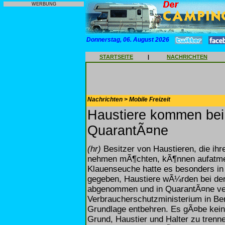
WERBUNG
Donnerstag, 06. August 2026
STARTSEITE
|
NACHRICHTEN
Nachrichten > Mobile Freizeit
Haustiere kommen bei 
QuarantÃ¤ne
(hr)
Besitzer von Haustieren, die ihr
nehmen mÃ¶chten, kÃ¶nnen aufatmen
Klauenseuche hatte es besonders i
gegeben, Haustiere wÃ¼rden bei de
abgenommen und in QuarantÃ¤ne ver
Verbraucherschutzministerium in Ber
Grundlage entbehren. Es gÃ¤be kein
Grund, Haustier und Halter zu tren