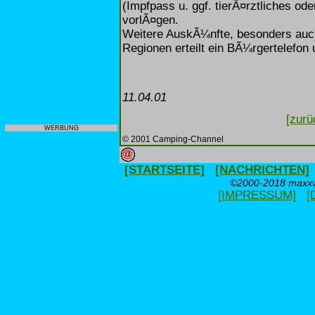
(Impfpass u. ggf. tierÃ¤rztliches o
vorlÃ¤gen.
Weitere AuskÃ¼nfte, besonders auch
Regionen erteilt ein BÃ¼rgertelefon 
11.04.01
[zurü
WERBUNG
© 2001 Camping-Channel
[STARTSEITE]
[NACHRICHTEN]
©2000-2018 maxxwe
[IMPRESSUM]
[