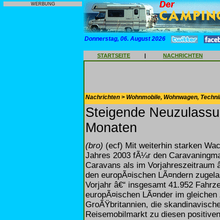
WERBUNG
Donnerstag, 06. August 2026
STARTSEITE
|
NACHRICHTEN
Nachrichten > Wohnmobile, Wohnwagen, Techni
Steigende Neuzulassu
Monaten
(bro)
(ecf) Mit weiterhin starken Wa
Jahres 2003 fÃ¼r den Caravaningmar
Caravans als im Vorjahreszeitraum â
den europÃ¤ischen LÃ¤ndern zugelas
Vorjahr â€“ insgesamt 41.952 Fahrze
europÃ¤ischen LÃ¤nder im gleichen 
GroÃŸbritannien, die skandinavisch
Reisemobilmarkt zu diesen positiven