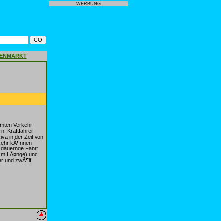
WERBUNG
GENMARKT
amten Verkehr
n. Kraftfahrer
va in der Zeit von
rkehr kÃ¶nnen
n dauernde Fahrt
0 m LÃ¤nge) und
er und zwÃ¶lf