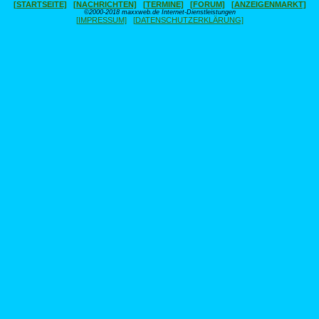
[STARTSEITE]
[NACHRICHTEN]
[TERMINE]
[FORUM]
[ANZEIGENMARKT]
©2000-2018 maxxweb.de Internet-Dienstleistungen
[IMPRESSUM]
[DATENSCHUTZERKLÄRUNG]