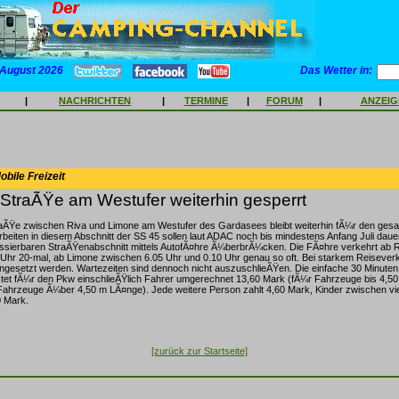
 August 2026
Das Wetter in:
|
NACHRICHTEN
|
TERMINE
|
FORUM
|
ANZEI
bile Freizeit
StraÃŸe am Westufer weiterhin gesperrt
aÃŸe zwischen Riva und Limone am Westufer des Gardasees bleibt weiterhin fÃ¼r den ges
rbeiten in diesem Abschnitt der SS 45 sollen laut ADAC noch bis mindestens Anfang Juli dauer
sierbaren StraÃŸenabschnitt mittels AutofÃ¤hre Ã¼berbrÃ¼cken. Die FÃ¤hre verkehrt ab Ri
0 Uhr 20-mal, ab Limone zwischen 6.05 Uhr und 0.10 Uhr genau so oft. Bei starkem Reiseve
ngesetzt werden. Wartezeiten sind dennoch nicht auszuschlieÃŸen. Die einfache 30 Minute
stet fÃ¼r den Pkw einschlieÃŸlich Fahrer umgerechnet 13,60 Mark (fÃ¼r Fahrzeuge bis 4,5
Fahrzeuge Ã¼ber 4,50 m LÃ¤nge). Jede weitere Person zahlt 4,60 Mark, Kinder zwischen vi
0 Mark.
[zurück zur Startseite]