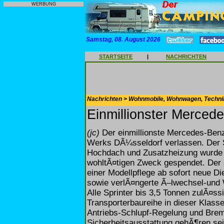
WERBUNG
Samstag, 08. August 2026
STARTSEITE
|
NACHRICHTEN
Nachrichten > Wohnmobile, Wohnwagen, Techni
Einmillionster Mercede
(jc)
Der einmillionste Mercedes-Benz 
Werks DÃ¼sseldorf verlassen. Der S
Hochdach und Zusatzheizung wurde 
wohltÃ¤tigen Zweck gespendet. Der s
einer Modellpflege ab sofort neue 
sowie verlÃ¤ngerte Ã–lwechsel-und W
Alle Sprinter bis 3,5 Tonnen zulÃ¤s
Transporterbaureihe in dieser Klas
Antriebs-Schlupf-Regelung und Bre
Sicherheitsausstattung gehÃ¶ren se