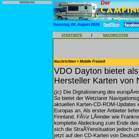
WERBUNG
Samstag, 08. August 2026
STARTSEITE
|
NACHRICHTEN
Nachrichten > Mobile Freizeit
VDO Dayton bietet als
Hersteller Karten von
(jc)
Die Digitalisierung des europÃ¤i
So bietet der Wetzlarer Navigations
aktuellen Karten-CD-ROM-Updates 
Europas an. Als erster Anbieter lie
Finnland. FÃ¼r LÃ¤nder wie Frankre
komplette Abdeckung zum Ende des J
sich die StraÃŸensituation jedoch u
jetzt auf den CD-Karten von Deutschl