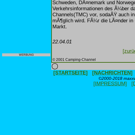
Schweden, DÃ¤nemark und Norwegen
Verkehrsinformationen des Ã¼ber da
Channels(TMC) vor, sodaÃŸ auch in
mÃ¶glich wird. FÃ¼r die LÃ¤nder in
Markt.
22.04.01
[zurü
WERBUNG
© 2001 Camping-Channel
[STARTSEITE]
[NACHRICHTEN]
©2000-2018 maxxwe
[IMPRESSUM]
[