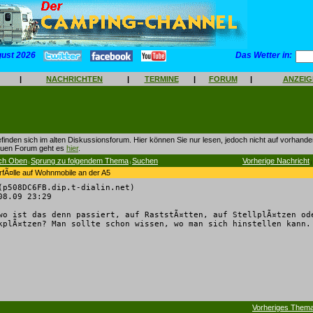
gust 2026
Das Wetter in:
|
NACHRICHTEN
|
TERMINE
|
FORUM
|
ANZEI
finden sich im alten Diskussionsforum. Hier können Sie nur lesen, jedoch nicht auf vorhan
euen Forum geht es
hier
.
ch Oben
Sprung zu folgendem Thema
Suchen
Vorherige Nachricht
|
|
|
fÃ¤lle auf Wohnmobile an der A5
(p508DC6FB.dip.t-dialin.net)
8.09 23:29
wo ist das denn passiert, auf RaststÃ¤tten, auf StellplÃ¤tzen od
kplÃ¤tzen? Man sollte schon wissen, wo man sich hinstellen kann.
Vorheriges Them