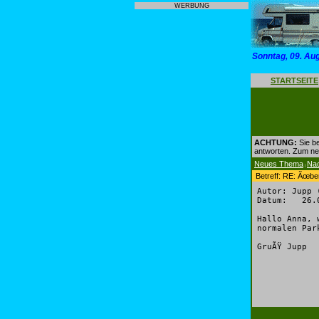
WERBUNG
Sonntag, 09. Au
STARTSEITE
ACHTUNG:
Sie be
antworten. Zum n
Neues Thema
Na
|
Betreff: RE: Ãœber
Autor: Jupp 
Datum: 26.0
Hallo Anna, 
normalen Par
GruÃŸ Jupp