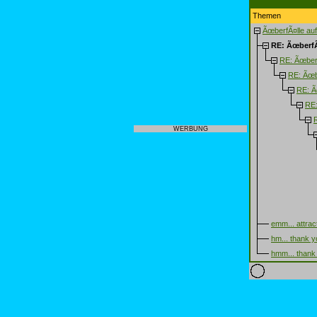
Themen
ÃœberfÃ¤lle au
RE: ÃœberfÃ
RE: Ãœberf
RE: Ãœb
RE: Ã
RE:
WERBUNG
emm... attrac
hm... thank y
hmm... thank