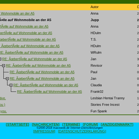
Autor
f Wohnmobile an der A5
Anna
2
¤lle auf Wohnmobile an der A5
Jupp
2
Ã¤lle auf Wohnmobile an der A5
Anna
2
erfÃ¤lle auf Wohnmobile an der A5
HDulm
2
œberfÃ¤lle auf Wohnmobile an der A5
T.S.
2
 ÃœberfÃ¤lle auf Wohnmobile an der A5
HDulm
2
RE: ÃœberfÃ¤lle auf Wohnmobile an der A5
WRulm
2
RE: ÃœberfÃ¤lle auf Wohnmobile an der A5
Jan
3
RE: ÃœberfÃ¤lle auf Wohnmobile an der A5
Revisor
3
RE: ÃœberfÃ¤lle auf Wohnmobile an der A5
Paul
0
RE: ÃœberfÃ¤lle auf Wohnmobile an der A5
Jan
0
RE: ÃœberfÃ¤lle auf Wohnmobile an der A5
Claudia
0
RE: ÃœberfÃ¤lle auf Wohnmobile an der A5
Frank02
0
tive.
Lesbian Hentai Tranny
1
ou )
Stories Free Incest
2
 you.
Fun Spank
2
[STARTSEITE]
[NACHRICHTEN]
[TERMINE]
[FORUM]
[ANZEIGENMARKT]
©2000-2018 maxxweb.de Internet-Dienstleistungen
[IMPRESSUM]
[DATENSCHUTZERKLÄRUNG]