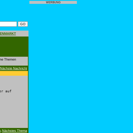
WERBUNG
GENMARKT
dene Themen
Nächste Nachricht
er auf
a
Nächstes Thema
|