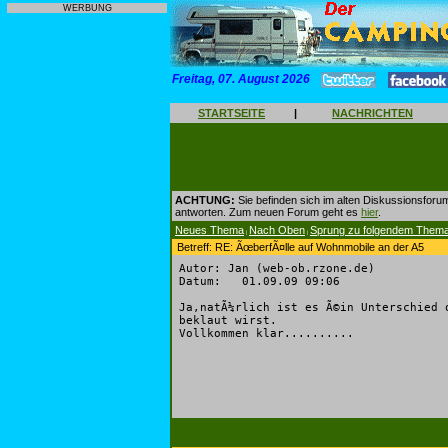
WERBUNG
Freitag, 07. August 2026
STARTSEITE
|
NACHRICHTEN
ACHTUNG:
Sie befinden sich im alten Diskussionsforu
antworten. Zum neuen Forum geht es
hier
.
Neues Thema
Nach Oben
Sprung zu folgendem Them
|
|
Betreff: RE: ÃœberfÃ¤lle auf Wohnmobile an der A5
Autor: Jan (web-ob.rzone.de)
Datum: 01.09.09 09:06
Ja,natÃ¼rlich ist es Ã©in Unterschied 
beklaut wirst.
Vollkommen klar..........