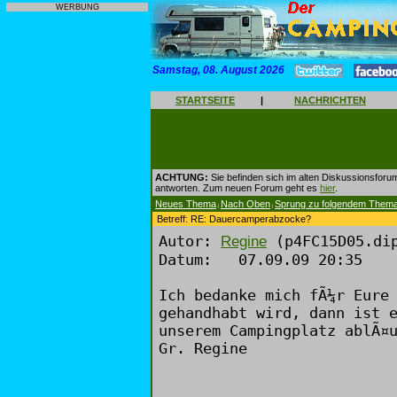
WERBUNG
Samstag, 08. August 2026
STARTSEITE
|
NACHRICHTEN
ACHTUNG:
Sie befinden sich im alten Diskussionsforu
antworten. Zum neuen Forum geht es
hier
.
Neues Thema
Nach Oben
Sprung zu folgendem Them
|
|
Betreff: RE: Dauercamperabzocke?
Autor:
(p4FC15D05.dip
Regine
Datum: 07.09.09 20:35
Ich bedanke mich fÃ¼r Eure
gehandhabt wird, dann ist 
unserem Campingplatz ablÃ¤
Gr. Regine