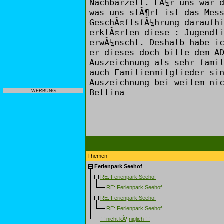
Nachbarzelt. FÃ¼r uns war 
was uns stÃ¶rt ist das Mes
GeschÃ¤ftsfÃ¼hrung daraufh
erklÃ¤rten diese : Jugendl
erwÃ¼nscht. Deshalb habe i
er dieses doch bitte dem A
Auszeichnung als sehr fami
auch Familienmitglieder si
Auszeichnung bei weitem ni
Bettina
WERBUNG
Themen
Ferienpark Seehof
RE: Ferienpark Seehof
RE: Ferienpark Seehof
RE: Ferienpark Seehof
RE: Ferienpark Seehof
! ! nicht kÃ¶niglich ! !