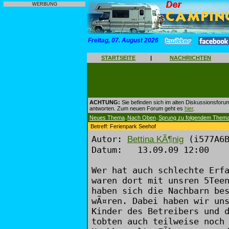
WERBUNG
Freitag, 07. August 2026
STARTSEITE
|
NACHRICHTEN
ACHTUNG:
Sie befinden sich im alten Diskussionsforu
antworten. Zum neuen Forum geht es
hier
.
Neues Thema
Nach Oben
Sprung zu folgendem Them
|
|
Betreff: Ferienpark Seehof
Autor:
(i577A6B
Bettina KÃ¶nig
Datum: 13.09.09 12:00
Wer hat auch schlechte Erf
waren dort mit unsren 5Tee
haben sich die Nachbarn be
wÃ¤ren. Dabei haben wir un
Kinder des Betreibers und 
tobten auch teilweise noch