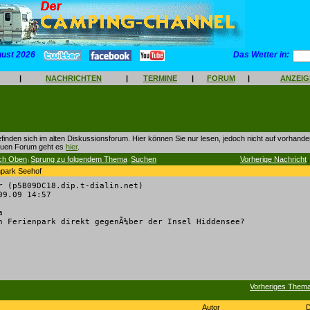
gust 2026
Das Wetter in:
|
NACHRICHTEN
|
TERMINE
|
FORUM
|
ANZEI
finden sich im alten Diskussionsforum. Hier können Sie nur lesen, jedoch nicht auf vorhan
euen Forum geht es
hier
.
ch Oben
Sprung zu folgendem Thema
Suchen
Vorherige Nachricht
|
|
|
npark Seehof
r (p5B09DC18.dip.t-dialin.net)
9.09 14:57
a
n Ferienpark direkt gegenÃ¼ber der Insel Hiddensee?
Vorheriges Them
Autor