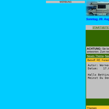
WERBUNG
Sonntag, 09. Au
STARTSEITE
ACHTUNG:
Sie be
antworten. Zum n
Neues Thema
Na
|
Betreff: RE: Ferie
Autor: Werne
Datum: 17.0
Hallo Bettin
Meinst Du De
Themen