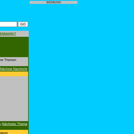
WERBUNG
GENMARKT
dene Themen
Nächste Nachricht
a
Nächstes Thema
|
Datum