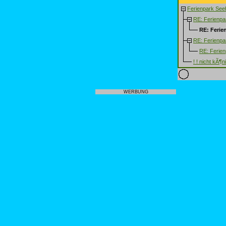
Ferienpark See
RE: Ferienpa
RE: Ferie
RE: Ferienpa
RE: Ferien
! ! nicht kÃ¶ni
WERBUNG