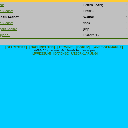
hof
Bettina KÃ¶nig
1
rk Seehof
Frank02
1
npark Seehof
Werner
1
rk Seehof
flens
1
park Seehof
jupp
1
glich ! !
Richard 45
1
[STARTSEITE]
[NACHRICHTEN]
[TERMINE]
[FORUM]
[ANZEIGENMARKT]
©2000-2018 maxxweb.de Internet-Dienstleistungen
[IMPRESSUM]
[DATENSCHUTZERKLÄRUNG]