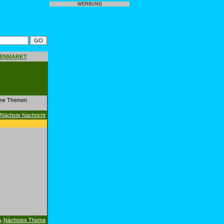
WERBUNG
GENMARKT
dene Themen
Nächste Nachricht
a
Nächstes Thema
|