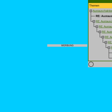
Themen
Austauschaktio
RE: Austaus
RE: Austausc
RE: Austau
RE: Aus
RE: A
RE:
WERBUNG