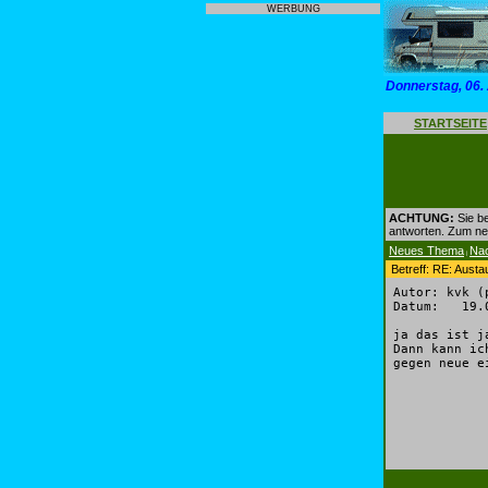
WERBUNG
Donnerstag, 06.
STARTSEITE
ACHTUNG:
Sie be
antworten. Zum n
Neues Thema
Na
|
Betreff: RE: Aust
Autor: kvk (
Datum: 19.0
ja das ist j
Dann kann ic
gegen neue e