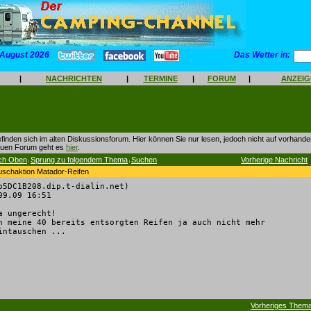
 August 2026
Das Wetter in:
|
NACHRICHTEN
|
TERMINE
|
FORUM
|
ANZEI
finden sich im alten Diskussionsforum. Hier können Sie nur lesen, jedoch nicht auf vorhan
euen Forum geht es
hier
.
ch Oben
Sprung zu folgendem Thema
Suchen
Vorherige Nachricht
|
|
|
auschaktion Matador-Reifen
p5DC1B208.dip.t-dialin.net)
9.09 16:51
a ungerecht!
h meine 40 bereits entsorgten Reifen ja auch nicht mehr
intauschen ...
Vorheriges Them