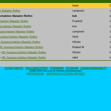
Autor
n Matador-Reifen
campmen
1
chaktion Matador-Reifen
kvk
1
haktion Matador-Reifen
Frank02
2
schaktion Matador-Reifen
kvk
2
tauschaktion Matador-Reifen
campmen
2
ustauschaktion Matador-Reifen
HeSi
2
 Austauschaktion Matador-Reifen
HDulm
2
RE: Austauschaktion Matador-Reifen
Roland W
3
RE: Austauschaktion Matador-Reifen
HDulm
0
RE: Austauschaktion Matador-Reifen
nitlof
0
[STARTSEITE]
[NACHRICHTEN]
[TERMINE]
[FORUM]
[ANZEIGENMARKT]
©2000-2018 maxxweb.de Internet-Dienstleistungen
[IMPRESSUM]
[DATENSCHUTZERKLÄRUNG]