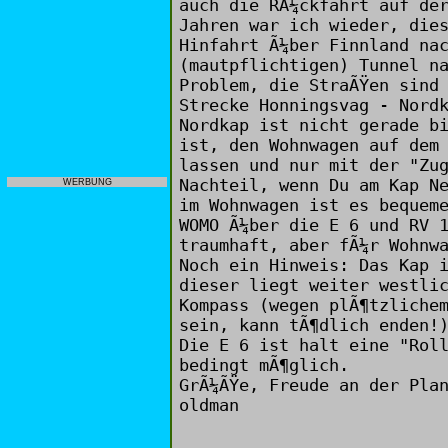
auch die RÃ¼ckfahrt auf de
Jahren war ich wieder, die
Hinfahrt Ã¼ber Finnland na
(mautpflichtigen) Tunnel n
Problem, die StraÃŸen sind
Strecke Honningsvag - Nord
Nordkap ist nicht gerade b
ist, den Wohnwagen auf dem
lassen und nur mit der "Zu
Nachteil, wenn Du am Kap N
WERBUNG
im Wohnwagen ist es bequem
WOMO Ã¼ber die E 6 und RV 
traumhaft, aber fÃ¼r Wohnw
Noch ein Hinweis: Das Kap 
dieser liegt weiter westli
Kompass (wegen plÃ¶tzliche
sein, kann tÃ¶dlich enden!
Die E 6 ist halt eine "Rol
bedingt mÃ¶glich.
GrÃ¼ÃŸe, Freude an der Pla
oldman