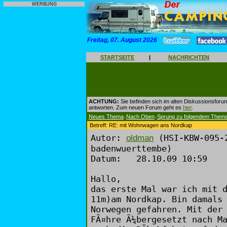
WERBUNG
Freitag, 07. August 2026
STARTSEITE
|
NACHRICHTEN
ACHTUNG:
Sie befinden sich im alten Diskussionsforu
antworten. Zum neuen Forum geht es
hier
.
Neues Thema
Nach Oben
Sprung zu folgendem Them
|
|
Betreff: RE: mit Wohnwagen ans Nordkap
Autor:
(HSI-KBW-095-2
oldman
badenwuerttembe)
Datum: 28.10.09 10:59
Hallo,
das erste Mal war ich mit 
11m)am Nordkap. Bin damals
Norwegen gefahren. Mit der
FÃ¤hre Ã¼bergesetzt nach M