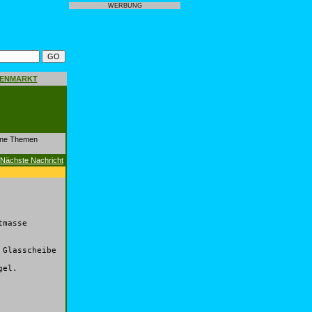
WERBUNG
GENMARKT
dene Themen
Nächste Nachricht
tmasse
 Glasscheibe
gel.