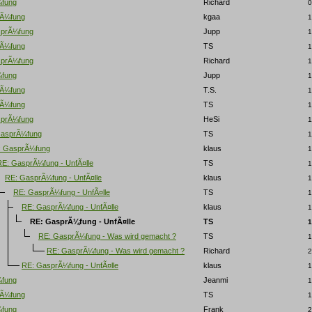
¼fung
Richard
0
rÃ¼fung
kgaa
1
sprÃ¼fung
Jupp
1
rÃ¼fung
TS
1
sprÃ¼fung
Richard
1
¼fung
Jupp
1
rÃ¼fung
T.S.
1
rÃ¼fung
TS
1
sprÃ¼fung
HeSi
1
GasprÃ¼fung
TS
1
: GasprÃ¼fung
klaus
1
RE: GasprÃ¼fung - UnfÃ¤lle
TS
1
RE: GasprÃ¼fung - UnfÃ¤lle
klaus
1
RE: GasprÃ¼fung - UnfÃ¤lle
TS
1
RE: GasprÃ¼fung - UnfÃ¤lle
klaus
1
RE: GasprÃ¼fung - UnfÃ¤lle
TS
1
RE: GasprÃ¼fung - Was wird gemacht ?
TS
1
RE: GasprÃ¼fung - Was wird gemacht ?
Richard
2
RE: GasprÃ¼fung - UnfÃ¤lle
klaus
1
¼fung
Jeanmi
1
rÃ¼fung
TS
1
¼fung
Frank
2