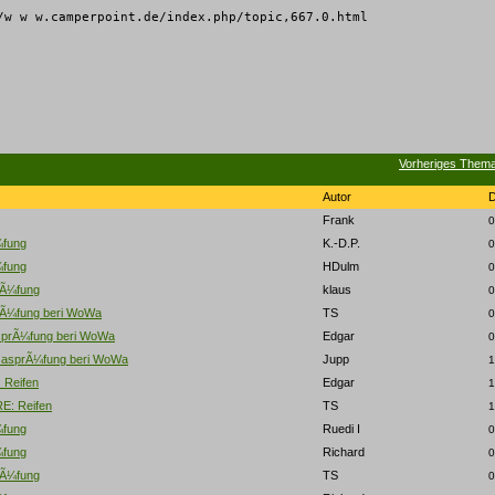
/w w w.camperpoint.de/index.php/topic,667.0.html
Vorheriges Them
Autor
Frank
0
¼fung
K.-D.P.
0
¼fung
HDulm
0
rÃ¼fung
klaus
0
Ã¼fung beri WoWa
TS
0
prÃ¼fung beri WoWa
Edgar
0
asprÃ¼fung beri WoWa
Jupp
1
 Reifen
Edgar
1
RE: Reifen
TS
1
¼fung
Ruedi I
0
¼fung
Richard
0
rÃ¼fung
TS
0