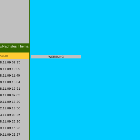
a
Nächstes Thema
|
Datum
WERBUNG
8.11.09 07:35
8.11.09 10:09
8.11.09 11:40
8.11.09 13:04
8.11.09 15:51
9.11.09 09:03
0.11.09 13:29
2.11.09 13:50
3.11.09 09:26
8.11.09 22:26
9.11.09 15:23
9.11.09 21:27