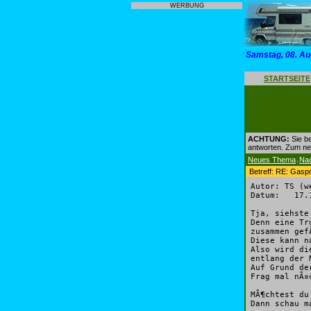
WERBUNG
Samstag, 08. Au
STARTSEITE
ACHTUNG:
Sie be
antworten. Zum n
Neues Thema
Na
|
Betreff: RE: Gasp
Autor: TS (w
Datum: 17.1
Tja, siehste
Denn eine Tr
zusammen gef
Diese kann n
Also wird di
entlang der 
Auf Grund de
Frag mal nÃ¤
MÃ¶chtest du
Dann schau m