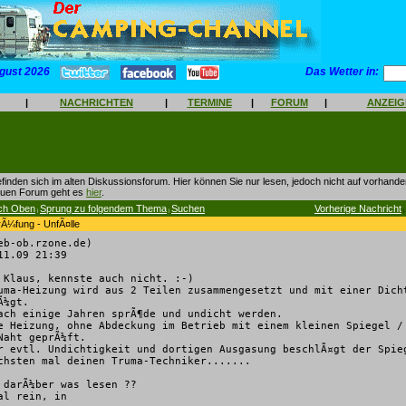
gust 2026
Das Wetter in:
|
NACHRICHTEN
|
TERMINE
|
FORUM
|
ANZEI
finden sich im alten Diskussionsforum. Hier können Sie nur lesen, jedoch nicht auf vorhan
euen Forum geht es
hier
.
ch Oben
Sprung zu folgendem Thema
Suchen
Vorherige Nachricht
|
|
|
rÃ¼fung - UnfÃ¤lle
eb-ob.rzone.de)
1.09 21:39
 Klaus, kennste auch nicht. :-)
uma-Heizung wird aus 2 Teilen zusammengesetzt und mit einer Dich
Ã¼gt.
ach einige Jahren sprÃ¶de und undicht werden.
e Heizung, ohne Abdeckung im Betrieb mit einem kleinen Spiegel /
Naht geprÃ¼ft.
r evtl. Undichtigkeit und dortigen Ausgasung beschlÃ¤gt der Spie
chsten mal deinen Truma-Techniker.......
 darÃ¼ber was lesen ??
al rein, in