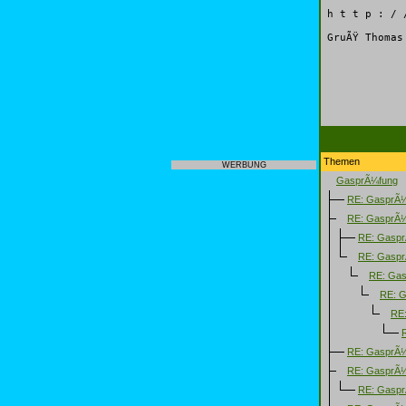
h t t p : / 
GruÃŸ Thomas
Themen
WERBUNG
GasprÃ¼fung
RE: GasprÃ
RE: GasprÃ
RE: Gasp
RE: Gaspr
RE: Gas
RE: G
RE:
RE: GasprÃ
RE: GasprÃ
RE: Gasp